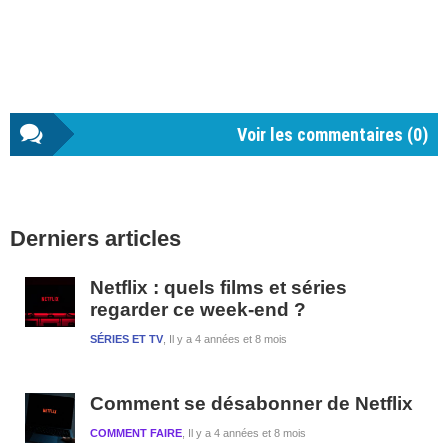
Voir les commentaires (
0
)
Barre
Derniers articles
latérale
1
Netflix : quels films et séries
regarder ce week-end ?
SÉRIES ET TV
Il y a 4 années et 8 mois
Comment se désabonner de Netflix
COMMENT FAIRE
Il y a 4 années et 8 mois