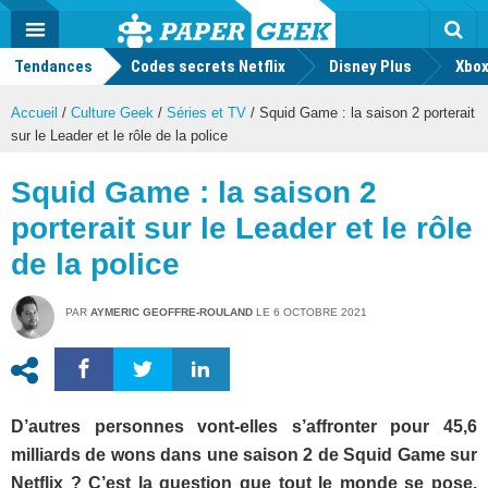
geek
Push
Dark
Facebook
Twitter
Youtube
Notification
MENU
Mode
Actu
geek
Tendances
Codes secrets Netflix
Disney Plus
Rec
Xbox
Accueil
/
Culture Geek
/
Séries et TV
/
Squid Game : la saison 2 porterait
sur le Leader et le rôle de la police
Squid Game : la saison 2
porterait sur le Leader et le rôle
de la police
PAR
AYMERIC GEOFFRE-ROULAND
LE
6 OCTOBRE 2021
D’autres personnes vont-elles s’affronter pour 45,6
milliards de wons dans une saison 2 de Squid Game sur
Netflix ? C’est la question que tout le monde se pose.