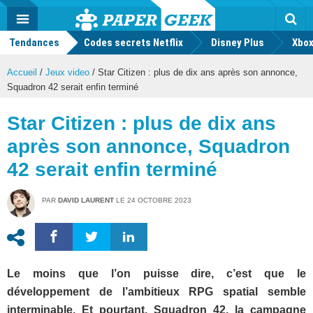
geek
Push
Dark
Facebook
Twitter
Youtube
Notification
MENU
Mode
Actu
geek
Tendances
Codes secrets Netflix
Disney Plus
Rec
Xbox
Accueil
/
Jeux video
/
Star Citizen : plus de dix ans après son annonce,
Squadron 42 serait enfin terminé
Star Citizen : plus de dix ans
après son annonce, Squadron
42 serait enfin terminé
PAR
DAVID LAURENT
LE
24 OCTOBRE 2023
Le moins que l’on puisse dire, c’est que le
développement de l’ambitieux RPG spatial semble
interminable. Et pourtant, Squadron 42, la campagne