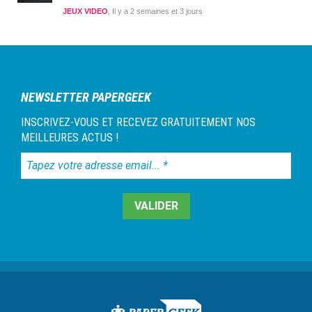
JEUX VIDEO
Il y a 2 semaines et 3 jours
NEWSLETTER PAPERGEEK
INSCRIVEZ-VOUS ET RECEVEZ GRATUITEMENT NOS
MEILLEURES ACTUS !
Tapez
votre
adresse
email...
*