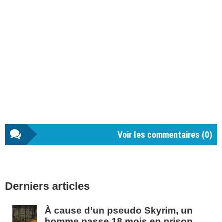
Voir les commentaires (
0
)
Barre
Derniers articles
latérale
1
À cause d’un pseudo Skyrim, un
homme passe 18 mois en prison