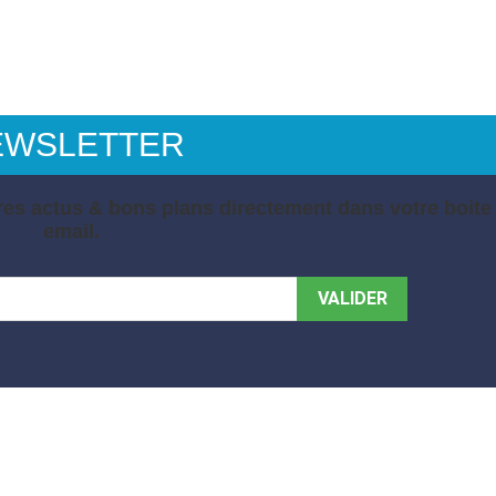
EWSLETTER
es actus & bons plans directement dans votre boite
email.