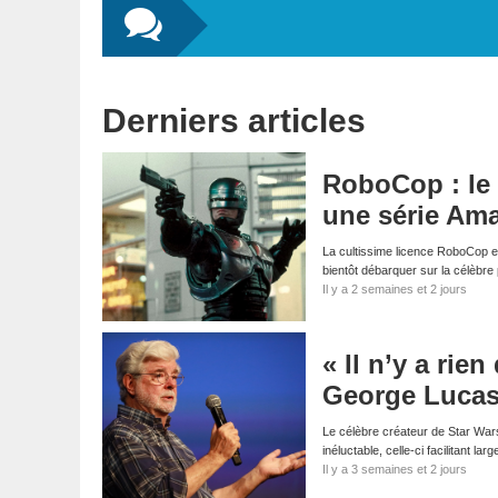
Derniers articles
RoboCop : le 
une série Am
La cultissime licence RoboCop es
bientôt débarquer sur la célèbr
Il y a 2 semaines et 2 jours
« Il n’y a rie
George Lucas f
Le célèbre créateur de Star Wars 
inéluctable, celle-ci facilitant la
Il y a 3 semaines et 2 jours