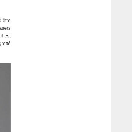
latérale
1
d’être
asers
il est
retté