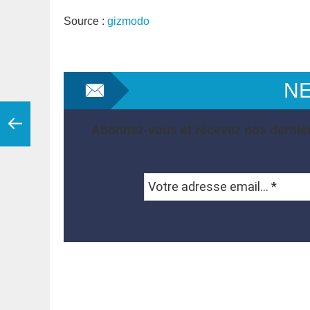
Source :
gizmodo
N
Abonnez-vous et recevez nos dernièr
Votre
adresse
email...
*