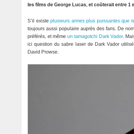
les films de George Lucas, et coûterait entre 1 e
S’il existe
plusieurs armes plus puissantes que l
toujours aussi populaire auprès des fans. De nom
préférés, et même
un tamagotchi Dark Vador
. Mai
ici question du sabre laser de Dark Vador utili
David Prowse.