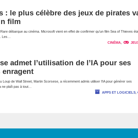
 : le plus célèbre des jeux de pirates v
un film
e Rare débarque au cinéma. Microsoft vient en effet de confirmer qu’un film Sea of Thieves étai
t. Les…
CINÉMA
,
JEU
e admet l’utilisation de l’IA pour ses
s enragent
 du Loup de Wall Street, Martin Scorsese, a récemment admis utiliser l’IA pour générer ses
a ne plaît pas à tout…
APPS ET LOGICIELS
,