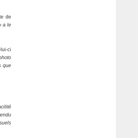
te de
« a le
lui-ci
 photo
ls que
ilité
 rendu
isuels