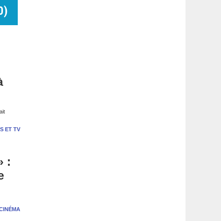
0
)
à
ait
S ET TV
» :
e
CINÉMA