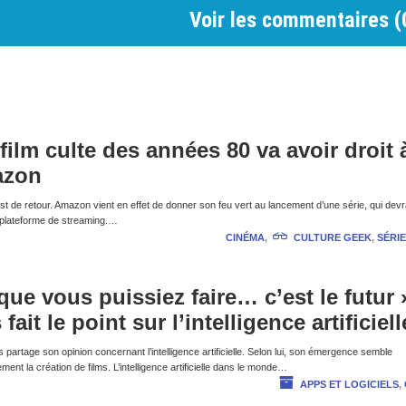
Voir les commentaires (
film culte des années 80 va avoir droit 
azon
t de retour. Amazon vient en effet de donner son feu vert au lancement d’une série, qui devr
e plateforme de streaming.…
CINÉMA
,
CULTURE GEEK
,
SÉRIE
n que vous puissiez faire… c’est le futur 
ait le point sur l’intelligence artificiell
partage son opinion concernant l’intelligence artificielle. Selon lui, son émergence semble
rgement la création de films. L’intelligence artificielle dans le monde…
APPS ET LOGICIELS
,