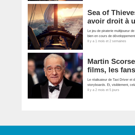
Sea of Thieves
avoir droit à 
Le jeu de piraterie multijoueur d
bien en cours de développemen
Il y a 1 mois et 2 semaines
Martin Scorses
films, les fan
Le réalisateur de Taxi Driver et
storyboards. Et, visiblement, cel
Il y a 2 mois et 5 jours