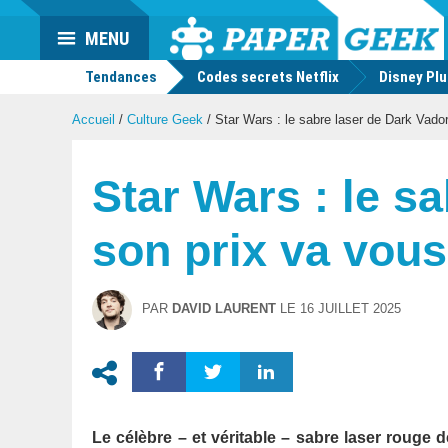
Actu
MENU
geek
Tendances
Codes secrets Netflix
Disney Pl
Accueil
/
Culture Geek
/
Star Wars : le sabre laser de Dark Vador
Star Wars : le s
son prix va vou
PAR
DAVID LAURENT
LE
16 JUILLET 2025
Le célèbre – et véritable – sabre laser rouge d