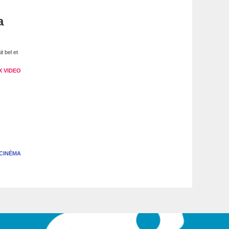
a
t bel et
X VIDEO
CINÉMA