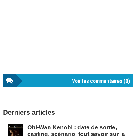
Voir les commentaires (
0
)
Barre
Derniers articles
latérale
1
Obi-Wan Kenobi : date de sortie,
casting, scénario, tout savoir sur la