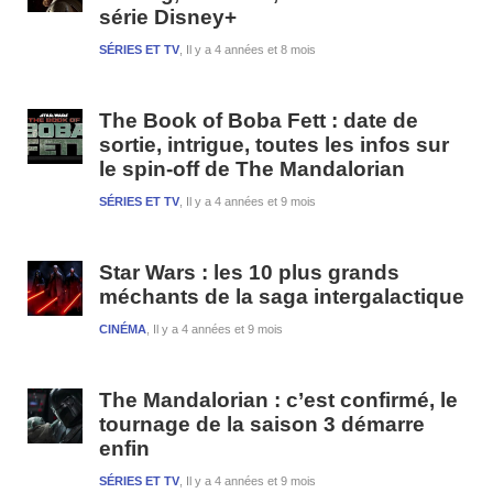
série Disney+
SÉRIES ET TV
Il y a 4 années et 8 mois
The Book of Boba Fett : date de
sortie, intrigue, toutes les infos sur
le spin-off de The Mandalorian
SÉRIES ET TV
Il y a 4 années et 9 mois
Star Wars : les 10 plus grands
méchants de la saga intergalactique
CINÉMA
Il y a 4 années et 9 mois
The Mandalorian : c’est confirmé, le
tournage de la saison 3 démarre
enfin
SÉRIES ET TV
Il y a 4 années et 9 mois