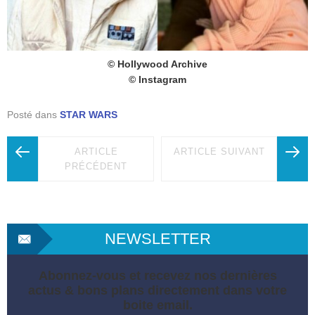
© Hollywood Archive
© Instagram
Posté dans
STAR WARS
ARTICLE
ARTICLE SUIVANT
PRÉCÉDENT
NEWSLETTER
Abonnez-vous et recevez nos dernières
actus & bons plans directement dans votre
boite email.