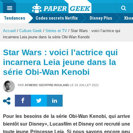
geek
Push
Dark
Facebook
Twitter
Youtube
Notification
MENU
Mode
Actu
geek
Tendances
Codes secrets Netflix
Disney Plus
Rec
Xbox
Accueil
/
Culture Geek
/
Séries et TV
/
Star Wars : voici l’actrice qui
incarnera Leia jeune dans la série Obi-Wan Kenobi
Star Wars : voici l’actrice qui
incarnera Leia jeune dans la
série Obi-Wan Kenobi
PAR
AYMERIC GEOFFRE-ROULAND
LE
19 JUILLET 2021
Pour les besoins de la série Obi-Wan Kenobi, qui arrive
bientôt sur Disney+, Lucasfilm et Disney ont recruté une
toute jeune Princesse Leia. Si nous savons encore peu