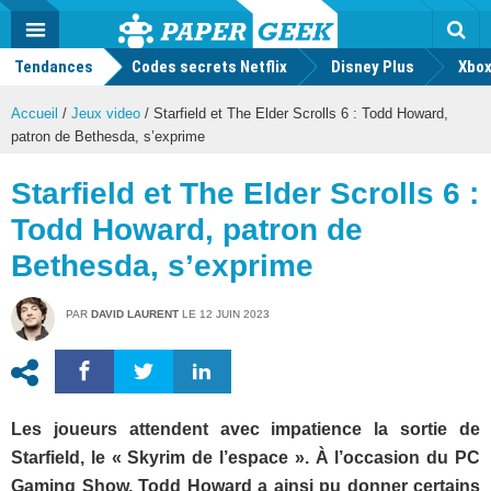
geek
Push
Dark
Facebook
Twitter
Youtube
Notification
MENU
Mode
Actu
geek
Tendances
Codes secrets Netflix
Disney Plus
Rec
Xbox
Accueil
/
Jeux video
/
Starfield et The Elder Scrolls 6 : Todd Howard,
patron de Bethesda, s’exprime
Starfield et The Elder Scrolls 6 :
Todd Howard, patron de
Bethesda, s’exprime
PAR
DAVID LAURENT
LE
12 JUIN 2023
Les joueurs attendent avec impatience la sortie de
Starfield, le « Skyrim de l’espace ». À l’occasion du PC
Gaming Show, Todd Howard a ainsi pu donner certains