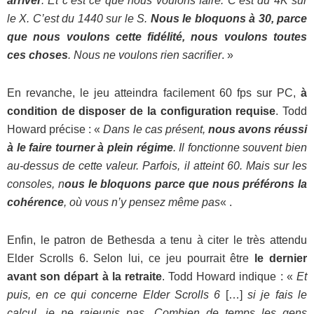
arriver
. Et c’est ce que nous voulons faire. C’est du 4K sur
le X. C’est du 1440 sur le S.
Nous le bloquons à 30, parce
que nous voulons cette fidélité, nous voulons toutes
ces choses
. Nous ne voulons rien sacrifier
. »
En revanche, le jeu atteindra facilement 60 fps sur PC,
à
condition de disposer de la configuration requise
. Todd
Howard précise : «
Dans le cas présent,
nous avons réussi
à le faire tourner à plein régime
. Il fonctionne souvent bien
au-dessus de cette valeur. Parfois, il atteint 60. Mais sur les
consoles, n
ous le bloquons parce que nous préférons la
cohérence
, où vous n’y pensez même pas
« .
Enfin, le patron de Bethesda a tenu à citer le très attendu
Elder Scrolls 6. Selon lui, ce jeu pourrait être
le dernier
avant son départ à la retraite
. Todd Howard indique : «
Et
puis, en ce qui concerne Elder Scrolls 6
[…]
si je fais le
calcul, je ne rajeunis pas. Combien de temps les gens