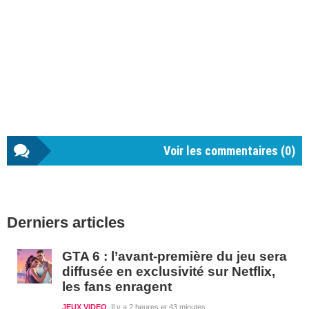
Voir les commentaires (
0
)
Barre
Derniers articles
latérale
1
GTA 6 : l’avant-première du jeu sera
diffusée en exclusivité sur Netflix,
les fans enragent
JEUX VIDEO
Il y a 2 heures et 43 minutes