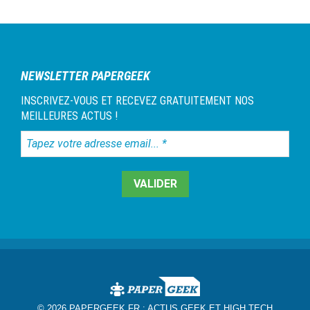
NEWSLETTER PAPERGEEK
INSCRIVEZ-VOUS ET RECEVEZ GRATUITEMENT NOS
MEILLEURES ACTUS !
Tapez
votre
adresse
email...
*
© 2026 PAPERGEEK.FR :
ACTUS GEEK ET HIGH TECH