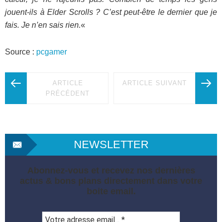
jouent-ils à Elder Scrolls ? C’est peut-être le dernier que je
fais. Je n’en sais rien.
«
Source :
pcgamer
ARTICLE
ARTICLE SUIVANT
PRÉCÉDENT
NEWSLETTER
Abonnez-vous et recevez nos dernières
actus & bons plans directement dans votre
boite email.
Votre