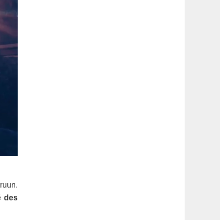
’ruun.
é des