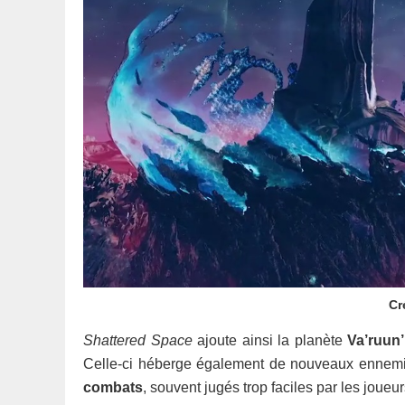
Cr
Shattered Space
ajoute ainsi la planète
Va’ruun’
Celle-ci héberge également de nouveaux ennemis
combats
, souvent jugés trop faciles par les joueur