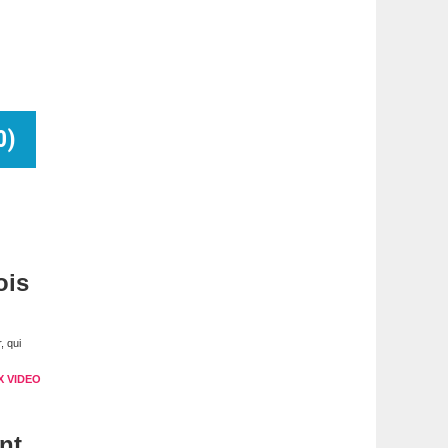
0
)
ois
, qui
X VIDEO
nt