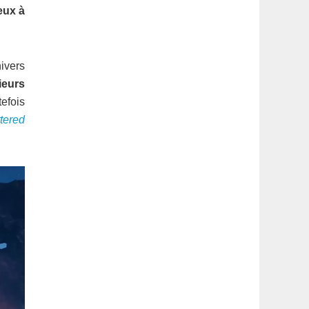
latérale
eux à
1
nivers
ieurs
tefois
tered