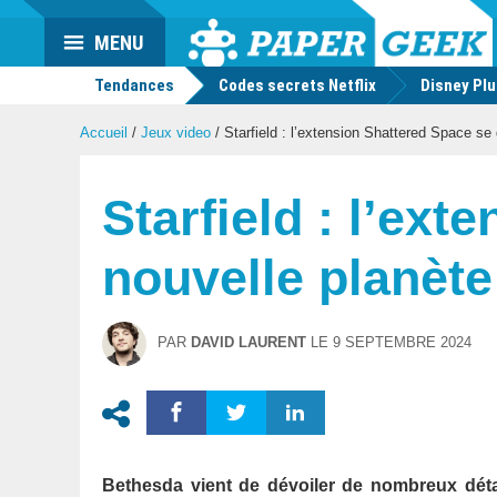
Actu
MENU
geek
Tendances
Codes secrets Netflix
Disney Pl
Accueil
/
Jeux video
/
Starfield : l’extension Shattered Space se 
Starfield : l’ext
nouvelle planète
PAR
DAVID LAURENT
LE
9 SEPTEMBRE 2024
Bethesda vient de dévoiler de nombreux déta