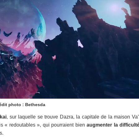
édit photo : Bethesda
kai
, sur laquelle se trouve Dazra, la capitale de la maison Va
 « redoutables », qui pourraient bien
augmenter la difficult
s.