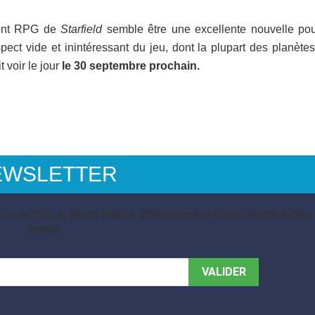
ement RPG de
Starfield
semble être une excellente nouvelle pou
pect vide et inintéressant du jeu, dont la plupart des planète
t voir le jour
le 30 septembre prochain.
EWSLETTER
es actus & bons plans directement dans votre boite
email.