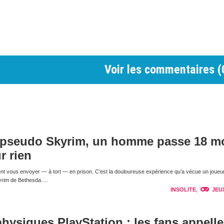
Voir les commentaires (
 pseudo Skyrim, un homme passe 18 m
r rien
nt vous envoyer — à tort — en prison. C’est la douloureuse expérience qu’a vécue un joueur
kyrim de Bethesda.…
INSOLITE
,
JEU
physiques PlayStation : les fans appelle