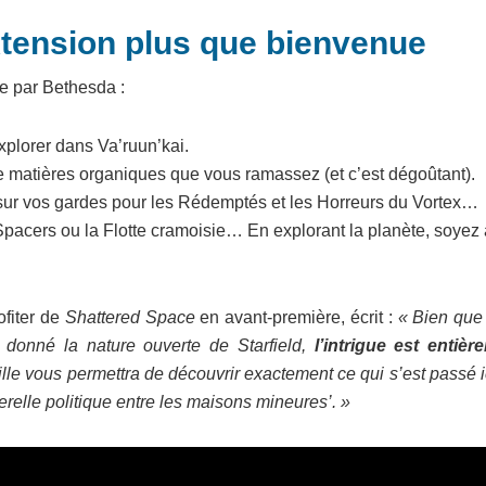
xtension plus que bienvenue
e par Bethesda :
xplorer dans Va’ruun’kai.
e matières organiques que vous ramassez (et c’est dégoûtant).
ur vos gardes pour les Rédemptés et les Horreurs du Vortex…
 Spacers ou la Flotte cramoisie… En explorant la planète, soyez 
ofiter de
Shattered Space
en avant-première, écrit :
« Bien que
t donné la nature ouverte de Starfield,
l’intrigue est entièr
 ville vous permettra de découvrir exactement ce qui s’est passé ic
erelle politique entre les maisons mineures’. »