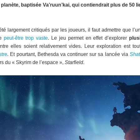
planète, baptisée Va’ruun’kai, qui contiendrait plus de 50 li
té largement critiqués par les joueurs, il faut admettre que l’u
me
peut-être trop vaste
. Le jeu permet en effet d’explorer
plus
ntre elles soient relativement vides. Leur exploration est tou
stre
. Et pourtant, Bethesda va continuer sur sa lancée via
Shat
ers du « Skyrim de l’espace »,
Starfield
.