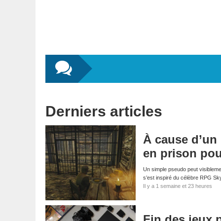
Derniers articles
À cause d’un
en prison pou
Un simple pseudo peut visibleme
s’est inspiré du célèbre RPG S
Il y a 1 semaine et 23 heures
Fin des jeux 