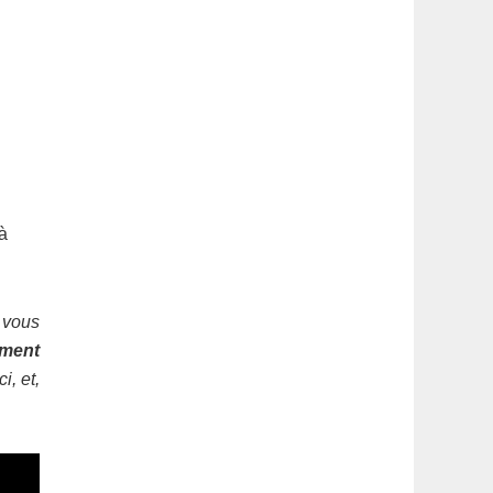
à
 vous
ement
i, et,