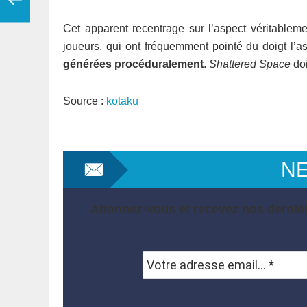
Cet apparent recentrage sur l’aspect véritabl
joueurs, qui ont fréquemment pointé du doigt l’as
générées procéduralement
.
Shattered Space
doi
Source :
kotaku
N
Abonnez-vous et recevez nos dernièr
Votre
adresse
email...
*