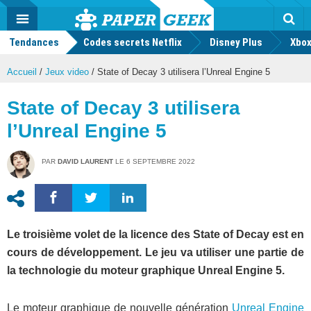
geek
Push
Dark
Facebook
Twitter
Youtube
Notification
MENU
Mode
Actu
geek
Tendances
Codes secrets Netflix
Disney Plus
Rec
Xbox
Accueil
/
Jeux video
/
State of Decay 3 utilisera l’Unreal Engine 5
State of Decay 3 utilisera
l’Unreal Engine 5
PAR
DAVID LAURENT
LE
6 SEPTEMBRE 2022
Le troisième volet de la licence des State of Decay est en
cours de développement. Le jeu va utiliser une partie de
la technologie du moteur graphique Unreal Engine 5.
Le moteur graphique de nouvelle génération
Unreal Engine