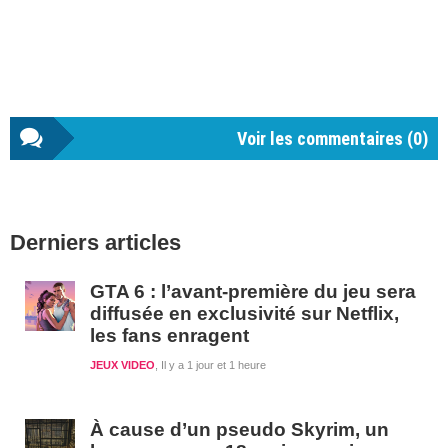
Voir les commentaires (
0
)
Barre
Derniers articles
latérale
1
GTA 6 : l’avant-première du jeu sera
diffusée en exclusivité sur Netflix,
les fans enragent
JEUX VIDEO
Il y a 1 jour et 1 heure
À cause d’un pseudo Skyrim, un