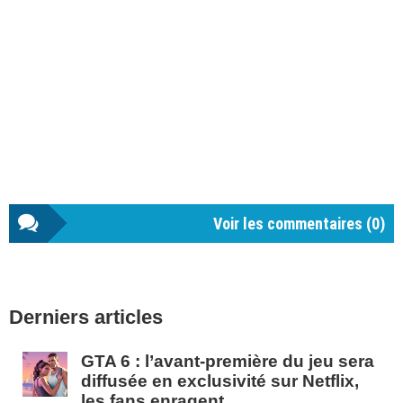
Voir les commentaires (
0
)
Barre
Derniers articles
latérale
1
GTA 6 : l’avant-première du jeu sera
diffusée en exclusivité sur Netflix,
les fans enragent