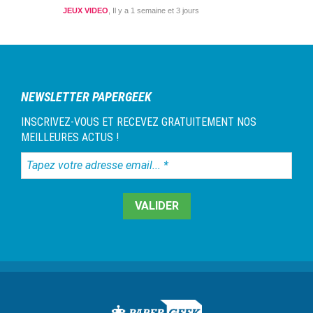
JEUX VIDEO
Il y a 1 semaine et 3 jours
NEWSLETTER PAPERGEEK
INSCRIVEZ-VOUS ET RECEVEZ GRATUITEMENT NOS
MEILLEURES ACTUS !
Tapez
votre
adresse
email...
*