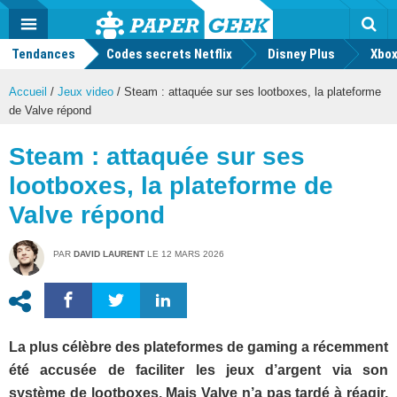
geek
Push
Dark
Facebook
Twitter
Youtube
Notification
MENU
Mode
Actu
geek
Tendances
Codes secrets Netflix
Disney Plus
Rec
Xbox
Accueil
/
Jeux video
/
Steam : attaquée sur ses lootboxes, la plateforme
de Valve répond
Steam : attaquée sur ses
lootboxes, la plateforme de
Valve répond
PAR
DAVID LAURENT
LE
12 MARS 2026
La plus célèbre des plateformes de gaming a récemment
été accusée de faciliter les jeux d’argent via son
système de lootboxes. Mais Valve n’a pas tardé à réagir,