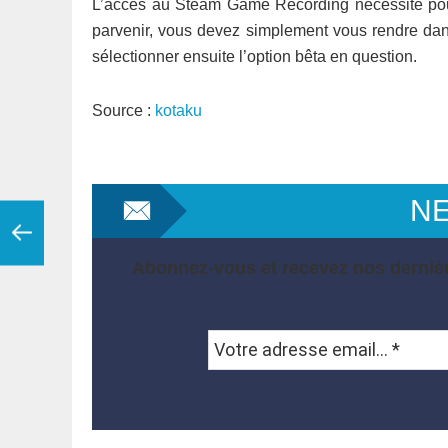
L’accès au Steam Game Recording nécessite pou
parvenir, vous devez simplement vous rendre dan
sélectionner ensuite l’option bêta en question.
Source :
kotaku
N
Abonnez-vous et recevez nos dernièr
Votre
adresse
email...
*