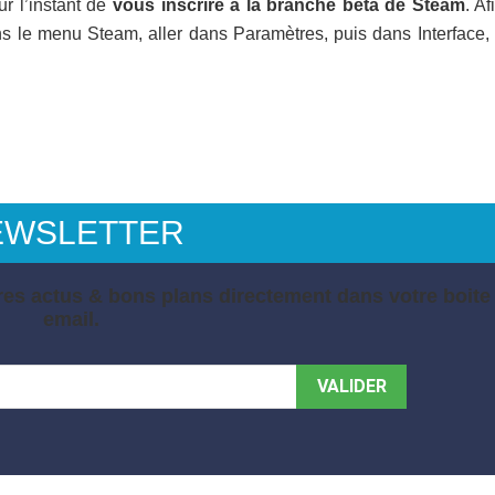
r l’instant de
vous inscrire à la branche bêta de Steam
. Af
s le menu Steam, aller dans Paramètres, puis dans Interface, 
EWSLETTER
es actus & bons plans directement dans votre boite
email.