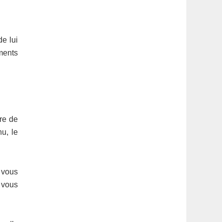
e lui
ments
tre de
u, le
 vous
à vous