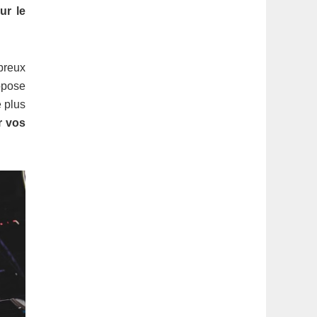
latérale
ur le
1
breux
opose
 plus
r vos