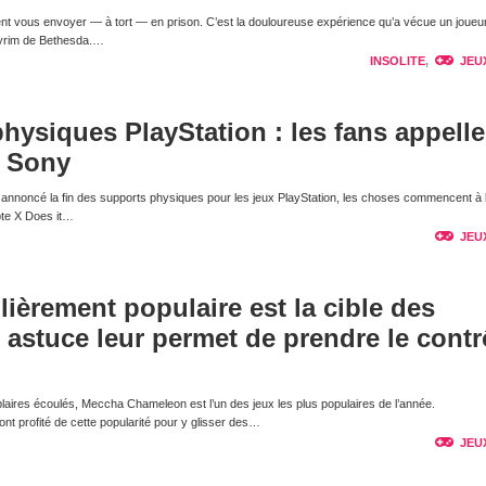
nt vous envoyer — à tort — en prison. C’est la douloureuse expérience qu’a vécue un joueur
kyrim de Bethesda.…
INSOLITE
,
JEU
physiques PlayStation : les fans appelle
e Sony
nnoncé la fin des supports physiques pour les jeux PlayStation, les choses commencent à 
pte X Does it…
JEU
lièrement populaire est la cible des
e astuce leur permet de prendre le contr
laires écoulés, Meccha Chameleon est l’un des jeux les plus populaires de l’année.
t profité de cette popularité pour y glisser des…
JEU