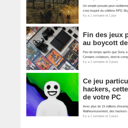
Un simple pseudo peut visibleme
s’est inspiré du célèbre RPG S
Il y a 1 semaine et 1 jour
Fin des jeux 
au boycott d
Peu de temps après que Sony a a
Certains créateurs, dont le com
Il y a 1 semaine et 3 jours
Ce jeu particu
hackers, cett
de votre PC
Avec plus de 15 millions d’exemp
Malheureusement, des hackers on
Il y a 1 semaine et 3 jours