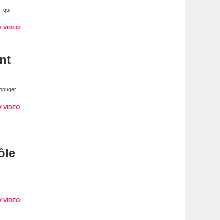
, qui
X VIDEO
nt
bouger.
X VIDEO
ôle
X VIDEO