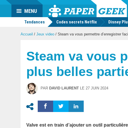
Actu
MENU
geek
Tendances
Codes secrets Netflix
Disney Pl
Accueil
/
Jeux video
/
Steam va vous permettre d’enregistrer faci
Steam va vous pe
plus belles parti
PAR
DAVID LAURENT
LE
27 JUIN 2024
Valve est en train d’ajouter un outil particuliè