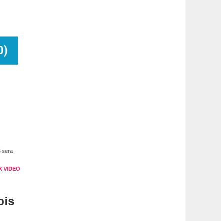
0
)
6 sera
X VIDEO
ois