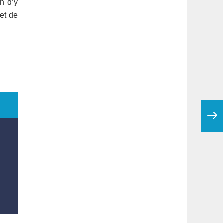
in d’y
et de