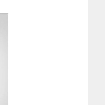
latérale
1