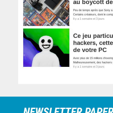
au boycott d
Peu de temps après que Sony a a
Certains créateurs, dont le com
Il y a 1 semaine et 3 jours
Ce jeu particu
hackers, cett
de votre PC
Avec plus de 15 millions d’exemp
Malheureusement, des hackers on
Il y a 1 semaine et 3 jours
NEWSLETTER PAPE