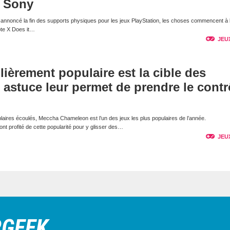
e Sony
nnoncé la fin des supports physiques pour les jeux PlayStation, les choses commencent à 
pte X Does it…
JEU
lièrement populaire est la cible des
e astuce leur permet de prendre le contr
laires écoulés, Meccha Chameleon est l’un des jeux les plus populaires de l’année.
t profité de cette popularité pour y glisser des…
JEU
RGEEK