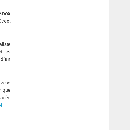
 Xbox
Street
aliste
t les
 d’un
s vous
er que
lacée
il
.