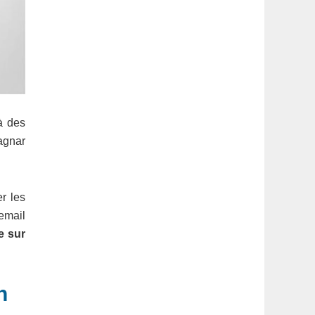
à des
Ragnar
r les
 email
e sur
n