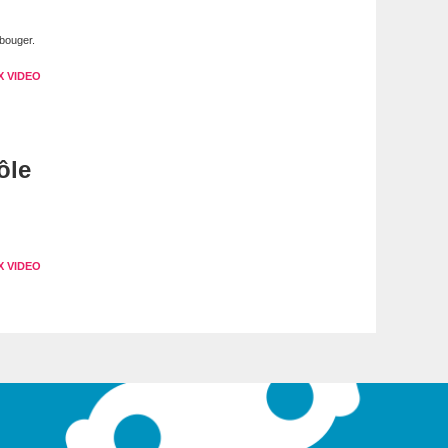
bouger.
X VIDEO
ôle
X VIDEO