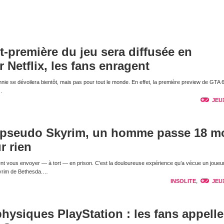
nt-première du jeu sera diffusée en
r Netflix, les fans enragent
nnie se dévoilera bientôt, mais pas pour tout le monde. En effet, la première preview de GTA 
…
JEU
 pseudo Skyrim, un homme passe 18 m
r rien
nt vous envoyer — à tort — en prison. C’est la douloureuse expérience qu’a vécue un joueur
kyrim de Bethesda.…
INSOLITE
,
JEU
physiques PlayStation : les fans appelle