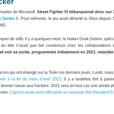
cker
consoles de Microsoft.
Street Fighter VI débarquerait donc sur
 Series S
. Pour mémoire, le jeu avait déserté la Xbox depuis 
360.
arquer de sitôt. Il y a quelques mois, le leaker Dusk Golem, spéci
u titre n’avait pas fait consensus chez les collaborateurs e
ait voir sa sortie, programmée initialement en 2021, retardée
apcom qui ont émergé sur la Toile ces derniers jours. Lundi, nou
rtir à la fin du mois d’avril 2021
. Il y a toutefois fort à pari
 donner raison aux hackers. 2021 sera en tout cas une année p
rnier,
Capcom avait ainsi officialisé un nouveau film Resident Ev