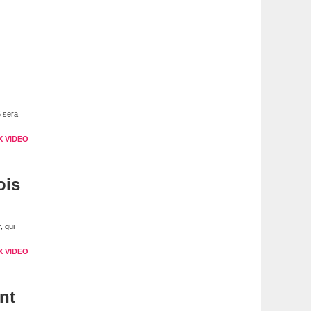
6 sera
X VIDEO
ois
, qui
X VIDEO
nt