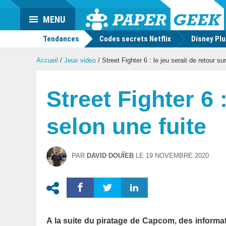
Actu
MENU
geek
Tendances
Codes secrets Netflix
Disney Pl
Accueil
/
Jeux video
/
Street Fighter 6 : le jeu serait de retour su
Street Fighter 6 
selon une fuite
PAR
DAVID DOUÏEB
LE
19 NOVEMBRE 2020
A la suite du piratage de Capcom, des informati