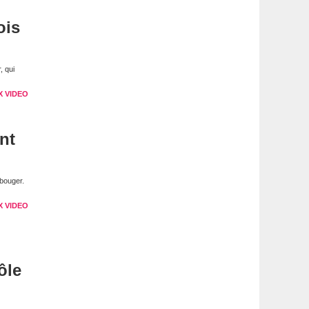
ois
, qui
X VIDEO
nt
bouger.
X VIDEO
ôle