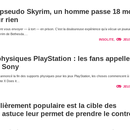
 pseudo Skyrim, un homme passe 18 m
r rien
nt vous envoyer — à tort — en prison. C’est la douloureuse expérience qu’a vécue un joueur
kyrim de Bethesda.…
INSOLITE
,
JEU
physiques PlayStation : les fans appelle
e Sony
nnoncé la fin des supports physiques pour les jeux PlayStation, les choses commencent à 
pte X Does it…
JEU
lièrement populaire est la cible des
e astuce leur permet de prendre le contr