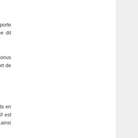
 porte
e dit
bonus
ort de
ds en
ll est
 ainsi