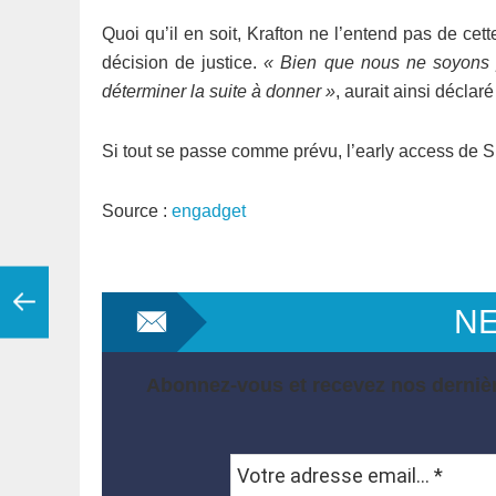
Quoi qu’il en soit, Krafton ne l’entend pas de cette
décision de justice.
« Bien que nous ne soyons p
déterminer la suite à donner »
, aurait ainsi déclar
Si tout se passe comme prévu, l’early access de S
Source :
engadget
N
Abonnez-vous et recevez nos dernièr
Votre
adresse