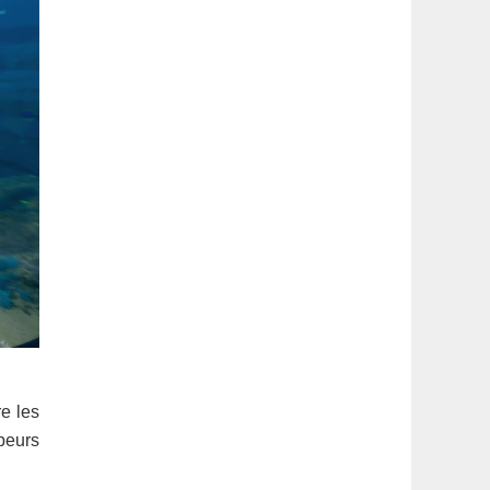
e les
peurs