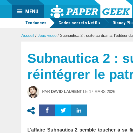
Actu
MENU
geek
Tendances
Codes secrets Netflix
Disney Pl
Accueil
/
Jeux video
/
Subnautica 2 : suite au drama, l’éditeur du
Subnautica 2 : s
réintégrer le p
PAR
DAVID LAURENT
LE
17 MARS 2026
L’affaire Subnautica 2 semble toucher à sa f