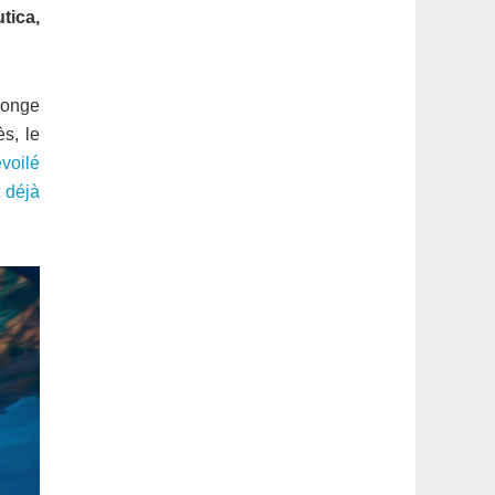
latérale
tica,
1
plonge
s, le
voilé
 déjà