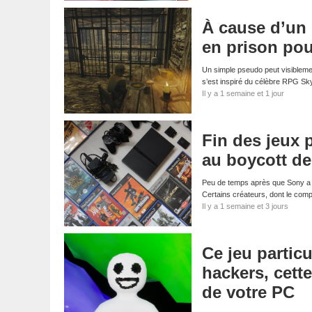
À cause d’un
en prison pou
Un simple pseudo peut visibleme
s’est inspiré du célèbre RPG S
Il y a 1 semaine et 1 jour
Fin des jeux 
au boycott d
Peu de temps après que Sony a a
Certains créateurs, dont le com
Il y a 1 semaine et 3 jours
Ce jeu particu
hackers, cett
de votre PC