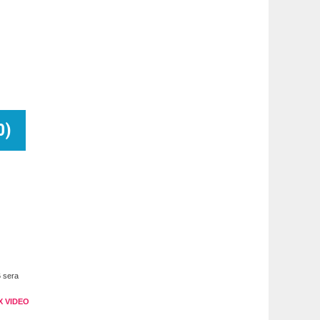
0
)
6 sera
X VIDEO