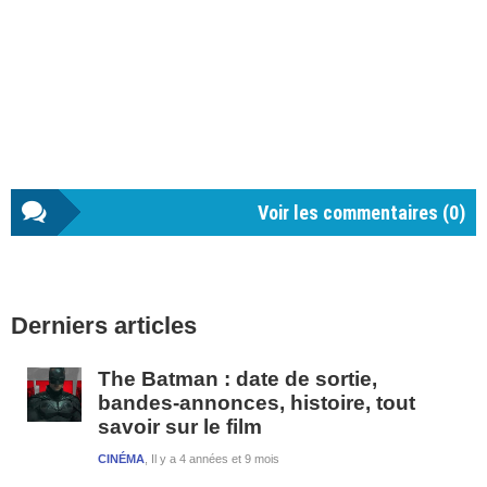
Voir les commentaires (
0
)
Barre
Derniers articles
latérale
1
The Batman : date de sortie,
bandes-annonces, histoire, tout
savoir sur le film
CINÉMA
Il y a 4 années et 9 mois