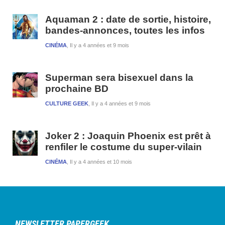
Aquaman 2 : date de sortie, histoire,
bandes-annonces, toutes les infos
CINÉMA
Il y a 4 années et 9 mois
Superman sera bisexuel dans la
prochaine BD
CULTURE GEEK
Il y a 4 années et 9 mois
Joker 2 : Joaquin Phoenix est prêt à
renfiler le costume du super-vilain
CINÉMA
Il y a 4 années et 10 mois
NEWSLETTER PAPERGEEK