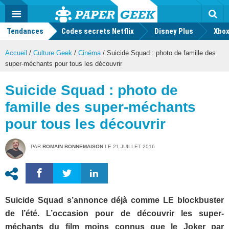
geek
Push
Dark
Facebook
Twitter
Youtube
Notification
MENU
Mode
Actu
geek
Tendances
Codes secrets Netflix
Disney Plus
Rec
Xbox
Accueil
/
Culture Geek
/
Cinéma
/
Suicide Squad : photo de famille des
super-méchants pour tous les découvrir
Suicide Squad : photo de
famille des super-méchants
pour tous les découvrir
PAR
ROMAIN BONNEMAISON
LE
21 JUILLET 2016
Suicide Squad s’annonce déjà comme LE blockbuster
de l’été. L’occasion pour de découvrir les super-
méchants du film moins connus que le Joker par