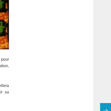
e pour
ation,
ellera
ir sa