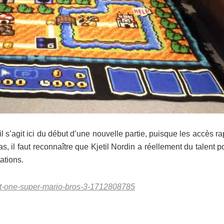
il s’agit ici du début d’une nouvelle partie, puisque les accès r
, il faut reconnaître que Kjetil Nordin a réellement du talent p
ations.
et-one-super-mario-bros-3-1712808785