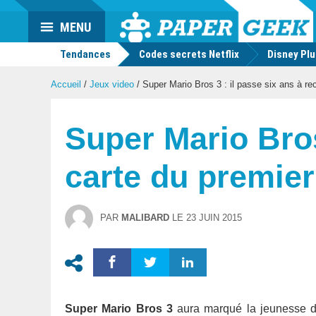
Actu
MENU
geek
Tendances
Codes secrets Netflix
Disney Pl
Accueil
/
Jeux video
/
Super Mario Bros 3 : il passe six ans à re
Super Mario Bros 
carte du premie
PAR
MALIBARD
LE
23 JUIN 2015
Super Mario Bros 3
aura marqué la jeunesse d’