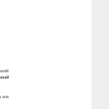
mandé
avail
ta une