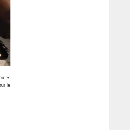
apides
our le