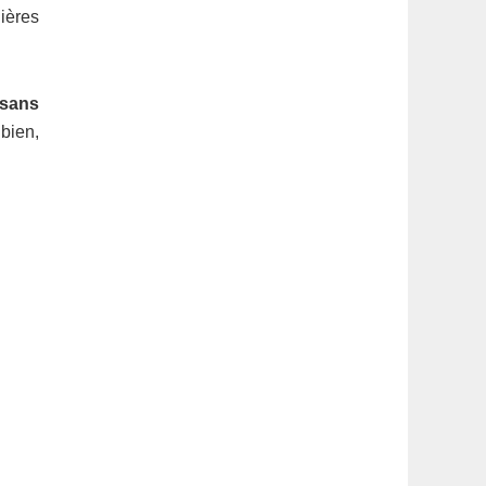
latérale
ières
1
 sans
 bien,