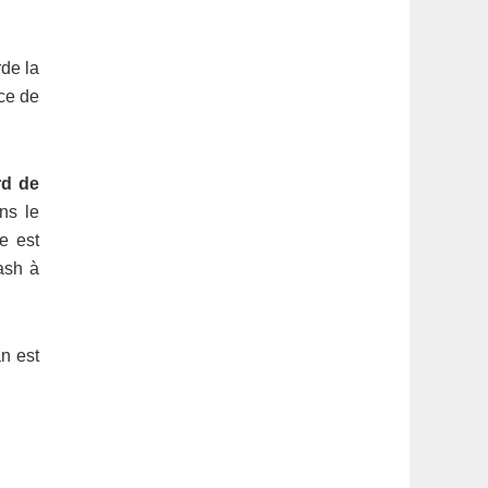
rde la
ce de
rd de
ns le
e est
ash à
n est