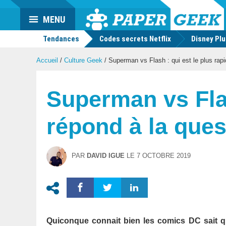
Actu
MENU
geek
Tendances
Codes secrets Netflix
Disney Pl
Accueil
/
Culture Geek
/
Superman vs Flash : qui est le plus rap
Superman vs Flas
répond à la ques
PAR
DAVID IGUE
LE
7 OCTOBRE 2019
Quiconque connait bien les comics DC sait que 