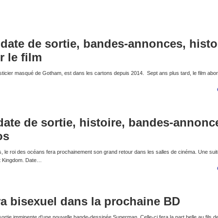
date de sortie, bandes-annonces, histo
r le film
justicier masqué de Gotham, est dans les cartons depuis 2014. Sept ans plus tard, le film abor
ate de sortie, histoire, bandes-annonc
os
, le roi des océans fera prochainement son grand retour dans les salles de cinéma. Une suit
st Kingdom. Date…
a bisexuel dans la prochaine BD
 sortie imminente d’une nouvelle bande-dessinée Superman. Celle-ci fera la part belle au fils d