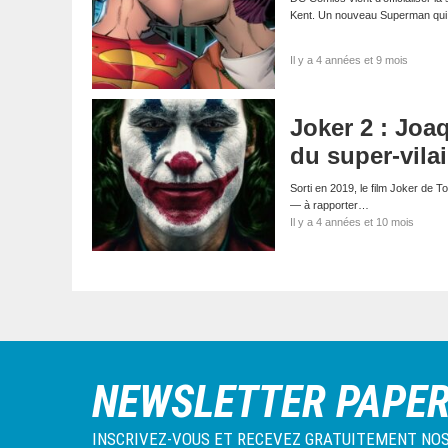
Kent. Un nouveau Superman qui 
Il y a 4 années et 9 mois
Joker 2 : Joaq
du super-vila
Sorti en 2019, le film Joker de T
— à rapporter…
Il y a 4 années et 10 mois
NEWSLETTER PAPE
INSCRIVEZ-VOUS ET RECEVEZ GRATUITEMENT NOS