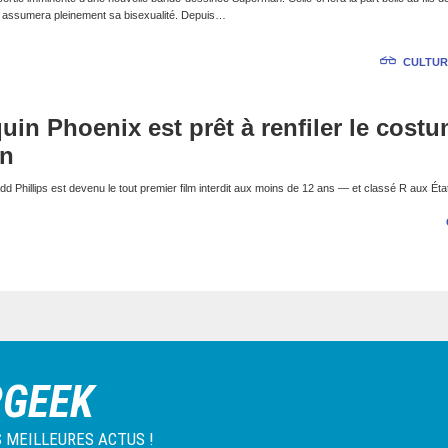
assumera pleinement sa bisexualité. Depuis…
CULTUR
uin Phoenix est prêt à renfiler le cost
in
odd Phillips est devenu le tout premier film interdit aux moins de 12 ans — et classé R aux Ét
RGEEK
 MEILLEURES ACTUS !