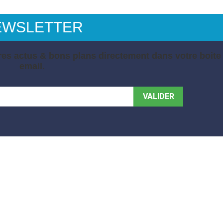
EWSLETTER
es actus & bons plans directement dans votre boite
email.