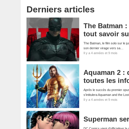
Derniers articles
The Batman : 
tout savoir su
The Batman, le film solo sur le 
son dernier virage vers sa…
Il y a 4 années et 9 mois
Aquaman 2 : d
toutes les inf
Après le succès du premier opus
s’intitulera Aquaman and the Lo
Il y a 4 années et 9 mois
Superman ser
DC Comics vient d’officialiser la