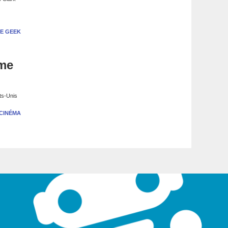
E GEEK
ume
ats-Unis
CINÉMA