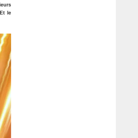
latérale
ieurs
Et le
1