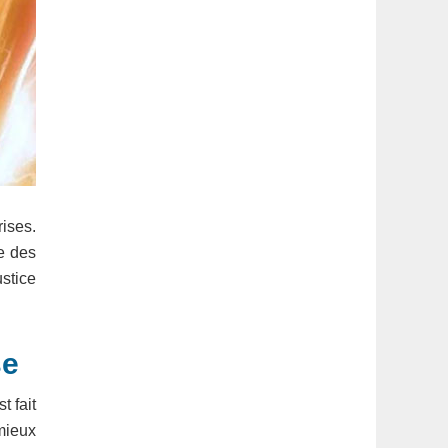
ises.
e des
ustice
se
t fait
mieux