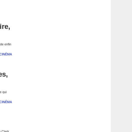
ire,
de enfin
CINÉMA
es,
e qui
CINÉMA
e Clark