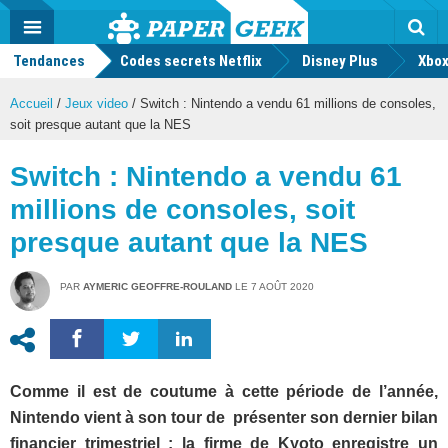
geek
Push
Dark
Facebook
Twitter
Youtube
Notification
MENU
Mode
Actu
geek
Tendances
Codes secrets Netflix
Disney Plus
Rec
Xbox
Accueil
/
Jeux video
/
Switch : Nintendo a vendu 61 millions de consoles,
soit presque autant que la NES
Switch : Nintendo a vendu 61
millions de consoles, soit
presque autant que la NES
PAR
AYMERIC GEOFFRE-ROULAND
LE
7 AOÛT 2020
Comme il est de coutume à cette période de l’année,
Nintendo vient à son tour de présenter son dernier bilan
financier trimestriel : la firme de Kyoto enregistre un