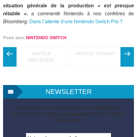
situation générale de la production
« est presque
rétablie »
, a commenté Nintendo à nos confrères de
Bloomberg
.
Dans l’attente d’une Nintendo Switch Pro ?
Posté dans
NINTENDO SWITCH
ARTICLE
ARTICLE SUIVANT
PRÉCÉDENT
NEWSLETTER
Abonnez-vous et recevez nos dernières
actus & bons plans directement dans votre
boite email.
Votre