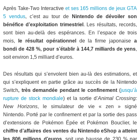
Après Take-Two Interactive
et ses 165 millions de jeux GTA
5 vendus
, c’est au tour de
Nintendo de
dévoiler son
bénéfice d’exploitation trimestriel
. Les résultats, records,
sont bien au-delà des espérances. En l’espace de trois
mois,
le résultat opérationnel
de la firme japonaise
a
bondi de 428 %, pour s’établir à 144,7 milliards de yens
,
soit environ 1,5 milliard d’euros.
Des résultats qui s’envolent bien au-là des estimations, et
qui s’expliquent en partie grâce au succès de la Nintendo
Switch
, très demandée pendant le confinement
(
jusqu’à
rupture de stock mondiale
) et la sortie d’
Animal Crossing:
New Horizons
, le simulateur de vie « zen » signé
Nintendo. Porté par le confinement et par la sortie des pass
d’extensions de Pokémon Épée et Pokémon Bouclier, le
chiffre d’affaires des ventes du Nintendo eShop a atteint
les 806 millions d’euros
, soit une hausse de 230 % par