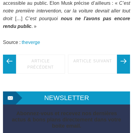
accessible au public. Elon Musk précise d’ailleurs : «
C’est
notre première intervention, car la voiture devrait aller tout
droit
[…]
C’est pourquoi
nous ne l’avons pas encore
rendu public
. »
Source :
theverge
ARTICLE
ARTICLE SUIVANT
PRÉCÉDENT
NEWSLETTER
Abonnez-vous et recevez nos dernières
actus & bons plans directement dans votre
boite email.