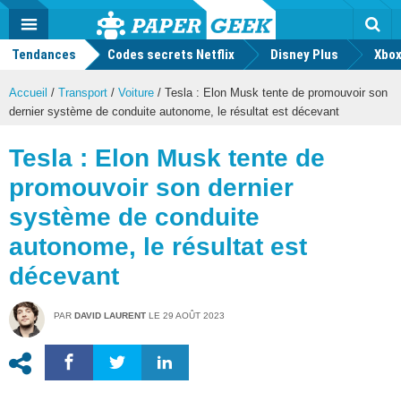
geek
Push
Dark
Facebook
Twitter
Youtube
Notification
MENU
Mode
Actu
geek
Tendances
Codes secrets Netflix
Disney Plus
Rec
Xbox
Accueil
/
Transport
/
Voiture
/
Tesla : Elon Musk tente de promouvoir son
dernier système de conduite autonome, le résultat est décevant
Tesla : Elon Musk tente de
promouvoir son dernier
système de conduite
autonome, le résultat est
décevant
PAR
DAVID LAURENT
LE
29 AOÛT 2023