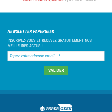
APPS ET LOGICIELS
,
VOITURE
Il y a 3 mois et 1 semaine
NEWSLETTER PAPERGEEK
INSCRIVEZ-VOUS ET RECEVEZ GRATUITEMENT NOS
MEILLEURES ACTUS !
Tapez
votre
adresse
email...
*