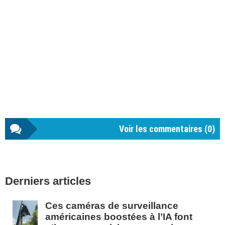
Voir les commentaires (
0
)
Barre
Derniers articles
latérale
1
Ces caméras de surveillance
américaines boostées à l’IA font