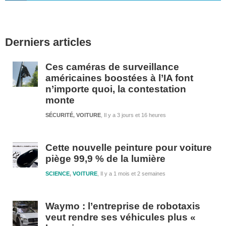
Barre
Derniers articles
latérale
1
Ces caméras de surveillance
américaines boostées à l’IA font
n’importe quoi, la contestation
monte
SÉCURITÉ
,
VOITURE
Il y a 3 jours et 16 heures
Cette nouvelle peinture pour voiture
piège 99,9 % de la lumière
SCIENCE
,
VOITURE
Il y a 1 mois et 2 semaines
Waymo : l’entreprise de robotaxis
veut rendre ses véhicules plus «