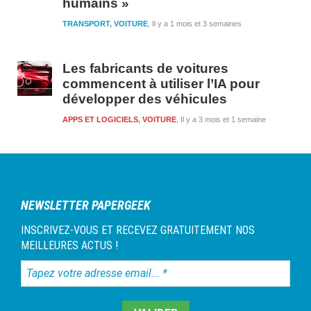
humains »
TRANSPORT
,
VOITURE
Il y a 1 mois et 3 semaines
Les fabricants de voitures
commencent à utiliser l’IA pour
développer des véhicules
APPS ET LOGICIELS
,
VOITURE
Il y a 3 mois et 1 semaine
NEWSLETTER PAPERGEEK
INSCRIVEZ-VOUS ET RECEVEZ GRATUITEMENT NOS
MEILLEURES ACTUS !
Tapez
votre
adresse