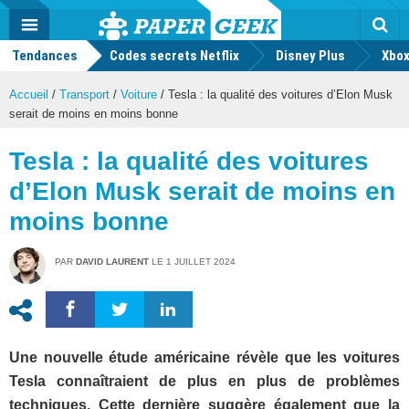
geek
Push
Dark
Facebook
Twitter
Youtube
Notification
MENU
Mode
Actu
geek
Tendances
Codes secrets Netflix
Disney Plus
Rec
Xbox
Accueil
/
Transport
/
Voiture
/
Tesla : la qualité des voitures d’Elon Musk
serait de moins en moins bonne
Tesla : la qualité des voitures
d’Elon Musk serait de moins en
moins bonne
PAR
DAVID LAURENT
LE
1 JUILLET 2024
Une nouvelle étude américaine révèle que les voitures
Tesla connaîtraient de plus en plus de problèmes
techniques. Cette dernière suggère également que la