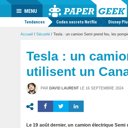
Actu
MENU
geek
Tendances
Codes secrets Netflix
Disney Pl
Accueil
/
Sécurité
/
Tesla : un camion Semi prend feu, les pompier
Tesla : un camio
utilisent un Can
PAR
DAVID LAURENT
LE
16 SEPTEMBRE 2024
Le 19 août dernier, un camion électrique Semi d