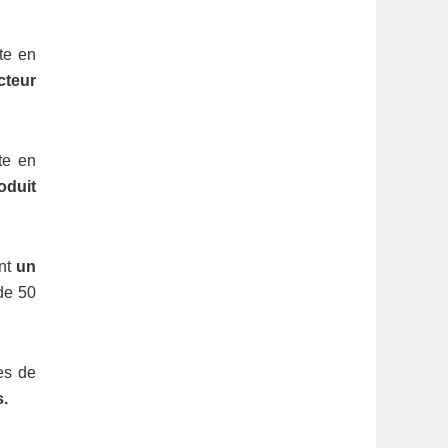
ute en
cteur
te en
oduit
ent
un
 de 50
es de
s.