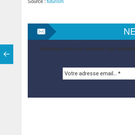
Source :
futurism
N
Abonnez-vous et recevez nos dernièr
Votre
adresse
email...
*