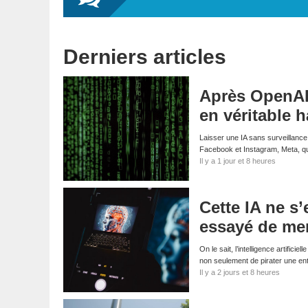
Derniers articles
Après OpenAI 
en véritable 
Laisser une IA sans surveillance
Facebook et Instagram, Meta, qui
Il y a 1 jour et 8 heures
Cette IA ne s’
essayé de men
On le sait, l’intelligence artifici
non seulement de pirater une en
Il y a 2 jours et 8 heures