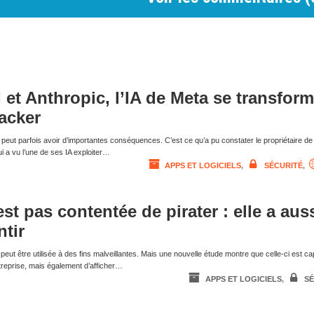
et Anthropic, l’IA de Meta se transfor
hacker
 peut parfois avoir d’importantes conséquences. C’est ce qu’a pu constater le propriétaire de
 a vu l’une de ses IA exploiter…
APPS ET LOGICIELS
,
SÉCURITÉ
,
est pas contentée de pirater : elle a aus
tir
elle peut être utilisée à des fins malveillantes. Mais une nouvelle étude montre que celle-ci est c
treprise, mais également d’afficher…
APPS ET LOGICIELS
,
SÉ