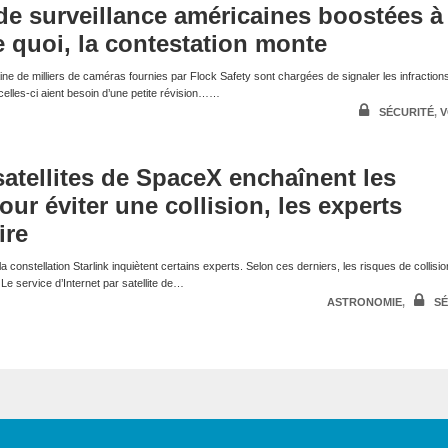
e surveillance américaines boostées à 
e quoi, la contestation monte
ine de milliers de caméras fournies par Flock Safety sont chargées de signaler les infraction
 celles-ci aient besoin d’une petite révision……
SÉCURITÉ
,
V
 satellites de SpaceX enchaînent les
r éviter une collision, les experts
ire
 la constellation Starlink inquiètent certains experts. Selon ces derniers, les risques de collisi
 Le service d’Internet par satellite de…
ASTRONOMIE
,
SÉ