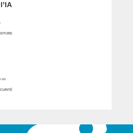
l’IA
s
OITURE
on en
CURITÉ