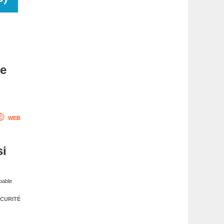
me
WEB
si
apable
CURITÉ