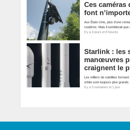
Ces caméras d
font n’import
Aux États-Unis, plus d’une centa
routières. Mais il semblerait que
Il y a 4 jours et 8 heures
Starlink : les
manœuvres pou
craignent le p
Les milliers de satellites formant
orbite sont toujours plus grands.
Il y a 3 semaines et 1 jour