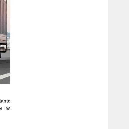
tante
r les