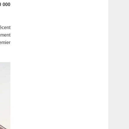
latérale
0 000
1
récent
pement
emier