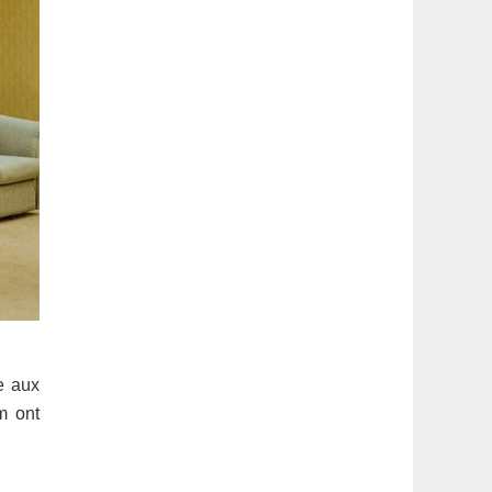
e aux
m ont