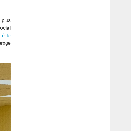
latérale
1
 plus
ocial
ré le
éroge