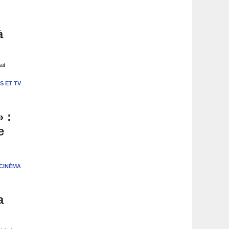
à
ait
S ET TV
» :
e
CINÉMA
a