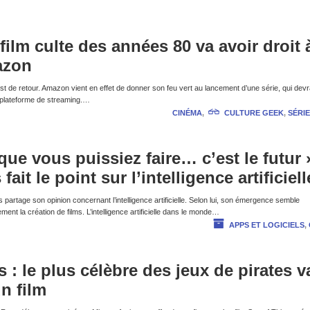
film culte des années 80 va avoir droit 
azon
t de retour. Amazon vient en effet de donner son feu vert au lancement d’une série, qui devr
e plateforme de streaming.…
CINÉMA
,
CULTURE GEEK
,
SÉRIE
n que vous puissiez faire… c’est le futur 
ait le point sur l’intelligence artificiell
partage son opinion concernant l’intelligence artificielle. Selon lui, son émergence semble
rgement la création de films. L’intelligence artificielle dans le monde…
APPS ET LOGICIELS
,
 : le plus célèbre des jeux de pirates v
un film