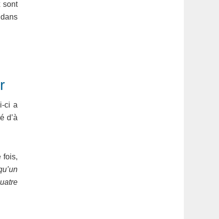
 sont
 dans
r
-ci a
gé d’à
fois,
qu’un
uatre