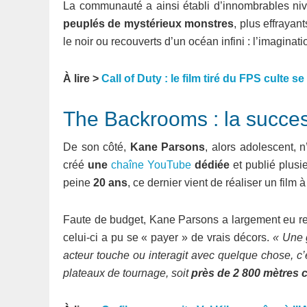
La communauté a ainsi établi d’innombrables ni
peuplés de mystérieux monstres
, plus effraya
le noir ou recouverts d’un océan infini : l’imagina
À lire >
Call of Duty : le film tiré du FPS culte s
The Backrooms : la succes
De son côté,
Kane Parsons
, alors adolescent, 
créé
une
chaîne YouTube
dédiée
et publié plusie
peine
20 ans
, ce dernier vient de réaliser un film
Faute de budget, Kane Parsons a largement eu rec
celui-ci a pu se « payer » de vrais décors.
« Une 
acteur touche ou interagit avec quelque chose, c’e
plateaux de tournage, soit
près de 2 800 mètres c