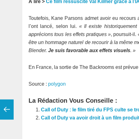
À lire >
Ce film ressuscite Val Kilmer grâce à l’IA
Toutefois, Kane Parsons admet avoir eu recours
l’ont lancé, selon lui.
« Il existe historiquemen
apprécions tous les effets pratiques »
, poursuit-il.
être un hommage naturel de recourir à la même mét
Blender.
Je suis favorable aux effets visuels
. »
En France, la sortie de The Backrooms est prévue
Source :
polygon
La Rédaction Vous Conseille :
Call of Duty : le film tiré du FPS culte se 
Call of Duty va avoir droit à un film produi