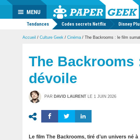
Actu
MENU
geek
Tendances
Codes secrets Netflix
Disney Pl
Accueil
/
Culture Geek
/
Cinéma
/
The Backrooms : le film surnatu
The Backrooms : 
dévoile
PAR
DAVID LAURENT
LE
1 JUIN 2026
Le film The Backrooms, tiré d’un univers né à p