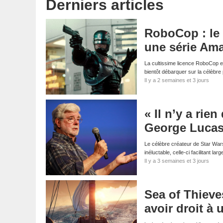
Derniers articles
RoboCop : le 
une série Am
La cultissime licence RoboCop es
bientôt débarquer sur la célèbr
Il y a 2 semaines et 3 jours
« Il n’y a rie
George Lucas f
Le célèbre créateur de Star Wars 
inéluctable, celle-ci facilitant la
Il y a 3 semaines et 3 jours
Sea of Thieves
avoir droit à 