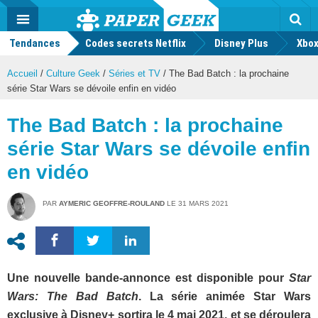
geek
Push
Dark
Facebook
Twitter
Youtube
Notification
MENU
Mode
Actu
geek
Tendances
Codes secrets Netflix
Disney Plus
Rec
Xbox
Accueil
/
Culture Geek
/
Séries et TV
/
The Bad Batch : la prochaine
série Star Wars se dévoile enfin en vidéo
The Bad Batch : la prochaine
série Star Wars se dévoile enfin
en vidéo
PAR
AYMERIC GEOFFRE-ROULAND
LE
31 MARS 2021
Une nouvelle bande-annonce est disponible pour
Star
Wars: The Bad Batch
. La série animée Star Wars
exclusive à Disney+ sortira le 4 mai 2021, et se déroulera