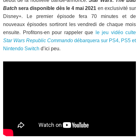
début de la nouvelle bande-annonce.
Star Wars: The Bad
Batch
sera disponible dès le 4 mai 2021
en exclusivité sur
Disney+. Le premier épisode fera 70 minutes et de
nouveaux épisodes sortiront les vendredi de chaque mois
ensuite. Profitons-en pour rappeler que
le jeu vidéo culte
Star Wars Republic Commando
débarquera sur PS4, PS5 et
Nintendo Switch
d’ici peu.