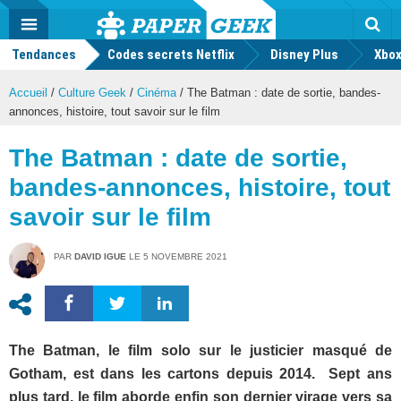
geek
Push
Dark
Facebook
Twitter
Youtube
Notification
MENU
Mode
Actu
geek
Tendances
Codes secrets Netflix
Disney Plus
Rec
Xbox
Accueil
/
Culture Geek
/
Cinéma
/
The Batman : date de sortie, bandes-
annonces, histoire, tout savoir sur le film
The Batman : date de sortie,
bandes-annonces, histoire, tout
savoir sur le film
PAR
DAVID IGUE
LE
5 NOVEMBRE 2021
The Batman, le film solo sur le justicier masqué de
Gotham, est dans les cartons depuis 2014.
Sept ans
plus tard, le film aborde enfin son dernier virage vers sa