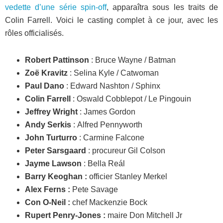
vedette d’une série spin-off
, apparaîtra sous les traits de
Colin Farrell. Voici le casting complet à ce jour, avec les
rôles officialisés.
Robert Pattinson
: Bruce Wayne / Batman
Zoë Kravitz
: Selina Kyle / Catwoman
Paul Dano
: Edward Nashton / Sphinx
Colin Farrell
: Oswald Cobblepot / Le Pingouin
Jeffrey Wright
: James Gordon
Andy Serkis
: Alfred Pennyworth
John Turturro
: Carmine Falcone
Peter Sarsgaard
: procureur Gil Colson
Jayme Lawson
: Bella Reál
Barry Keoghan :
officier Stanley Merkel
Alex Ferns :
Pete Savage
Con O-Neil :
chef Mackenzie Bock
Rupert Penry-Jones :
maire Don Mitchell Jr