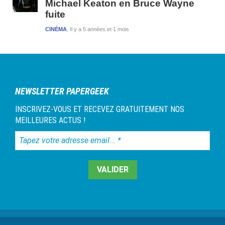
Michael Keaton en Bruce Wayne
fuite
CINÉMA
Il y a 5 années et 1 mois
NEWSLETTER PAPERGEEK
INSCRIVEZ-VOUS ET RECEVEZ GRATUITEMENT NOS
MEILLEURES ACTUS !
Tapez
votre
adresse
email...
*