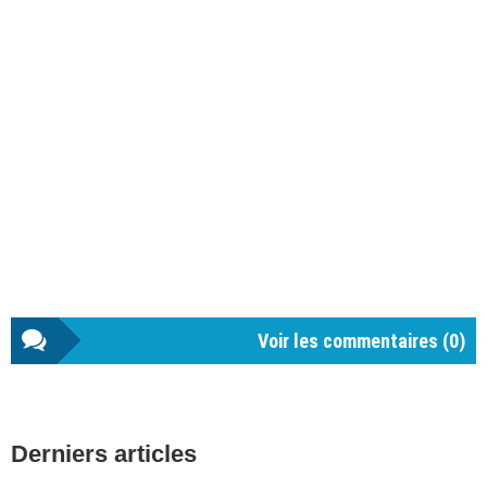
Voir les commentaires (
0
)
Barre
Derniers articles
latérale