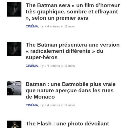
1
The Batman sera « un film d’horreur
très graphique, sombre et effrayant
», selon un premier avis
CINÉMA
Il y a 4 années et 11 mois
The Batman présentera une version
« radicalement différente » du
super-héros
CINÉMA
Il y a 4 années et 11 mois
Batman : une Batmobile plus vraie
que nature aperçue dans les rues
de Monaco
CINÉMA
Il y a 4 années et 11 mois
The Flash : une photo dévoilant