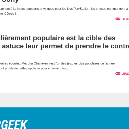
nnoncé la fin des supports physiques pour les jeux PlayStation, les choses commencent à 
pte X Does it…
JEU
lièrement populaire est la cible des
e astuce leur permet de prendre le contr
laires écoulés, Meccha Chameleon est l’un des jeux les plus populaires de l’année.
t profité de cette popularité pour y glisser des…
JEU
RGEEK