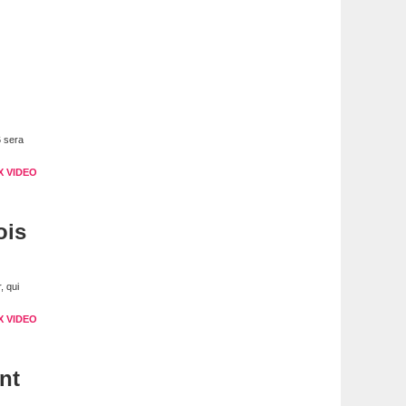
6 sera
X VIDEO
ois
, qui
X VIDEO
nt