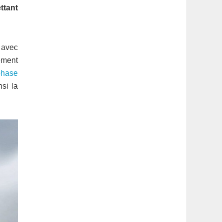
latérale
ttant
1
e avec
ement
phase
nsi la