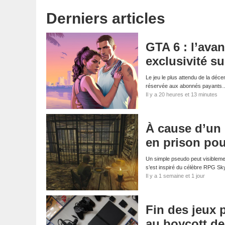
Derniers articles
GTA 6 : l’ava
exclusivité su
Le jeu le plus attendu de la déce
réservée aux abonnés payants
Il y a 20 heures et 13 minutes
À cause d’un
en prison pou
Un simple pseudo peut visibleme
s’est inspiré du célèbre RPG S
Il y a 1 semaine et 1 jour
Fin des jeux 
au boycott d