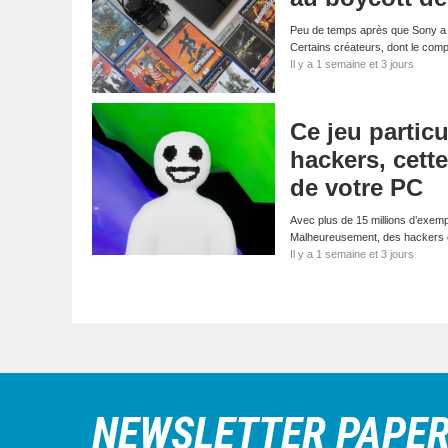
Peu de temps après que Sony a a
Certains créateurs, dont le com
Il y a 1 semaine et 3 jours
Ce jeu particu
hackers, cett
de votre PC
Avec plus de 15 millions d’exemp
Malheureusement, des hackers on
Il y a 1 semaine et 3 jours
NEWSLETTER PAPE