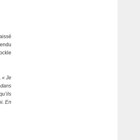
laissé
ntendu
ockle
.
« Je
t dans
qu’ils
oi. En