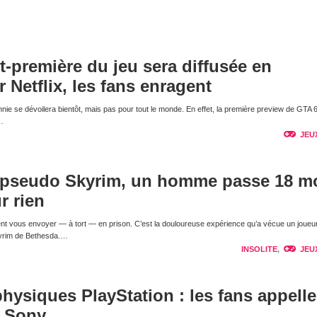
nt-première du jeu sera diffusée en
r Netflix, les fans enragent
nnie se dévoilera bientôt, mais pas pour tout le monde. En effet, la première preview de GTA 
…
JEU
 pseudo Skyrim, un homme passe 18 m
r rien
nt vous envoyer — à tort — en prison. C’est la douloureuse expérience qu’a vécue un joueur
kyrim de Bethesda.…
INSOLITE
,
JEU
physiques PlayStation : les fans appelle
e Sony