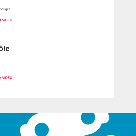
bouger.
X VIDEO
ôle
X VIDEO