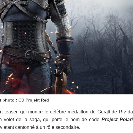
t photo : CD Projekt Red
t teaser, qui montre le célèbre médaillon de Geralt de Riv da
in volet de la saga, qui porte le nom de code
Project Polar
v étant cantonné à un rôle secondaire.