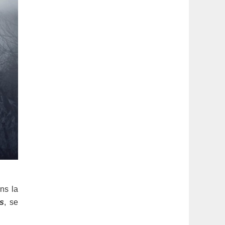
ns la
is
, se