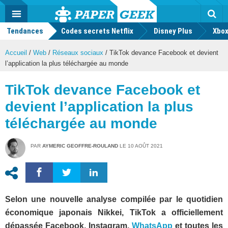
geek
Push
Dark
Facebook
Twitter
Youtube
Notification
MENU
Mode
Actu
geek
Tendances
Codes secrets Netflix
Disney Plus
Rec
Xbox
Accueil
/
Web
/
Réseaux sociaux
/
TikTok devance Facebook et devient
l’application la plus téléchargée au monde
TikTok devance Facebook et
devient l’application la plus
téléchargée au monde
PAR
AYMERIC GEOFFRE-ROULAND
LE
10 AOÛT 2021
Selon une nouvelle analyse compilée par le quotidien
économique japonais Nikkei, TikTok a officiellement
dépassée Facebook, Instagram,
WhatsApp
et toutes les