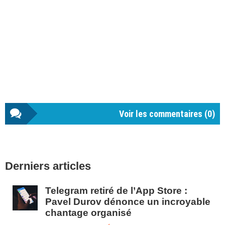
Voir les commentaires (
0
)
Barre
Derniers articles
latérale
1
Telegram retiré de l’App Store :
Pavel Durov dénonce un incroyable
chantage organisé