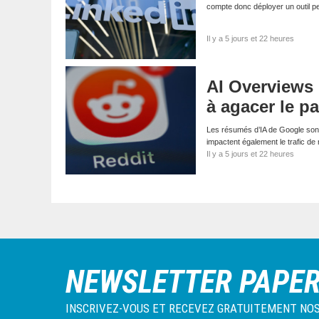
compte donc déployer un outil p
Il y a 5 jours et 22 heures
AI Overviews
à agacer le p
Les résumés d’IA de Google sont
impactent également le trafic de
Il y a 5 jours et 22 heures
NEWSLETTER PAPE
INSCRIVEZ-VOUS ET RECEVEZ GRATUITEMENT NOS