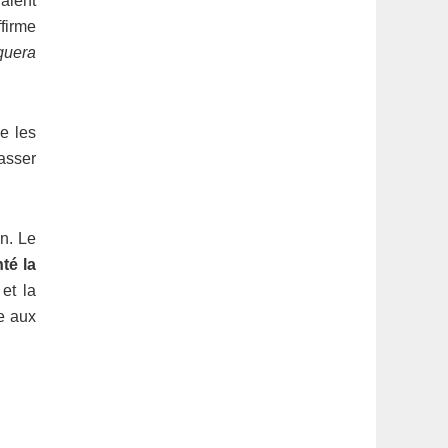
aient
ffirme
quera
e les
passer
on. Le
té la
et la
ne aux