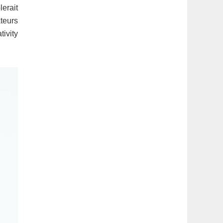
latérale
lerait
teurs
1
ivity