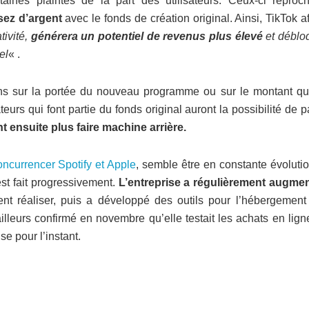
ines plaintes de la part des utilisateurs. Ceux-ci reproch
ez d’argent
avec le fonds de création original. Ainsi, TikTok a
ivité,
générera un potentiel de revenus plus élevé
et déblo
el
« .
ions sur la portée du nouveau programme ou sur le montant qu
eurs qui font partie du fonds original auront la possibilité de 
 ensuite plus faire machine arrière.
oncurrencer Spotify et Apple
, semble être en constante évoluti
st fait progressivement.
L’entreprise a régulièrement augmen
ent réaliser, puis a développé des outils pour l’hébergement 
illeurs confirmé en novembre qu’elle testait les achats en lig
e pour l’instant.