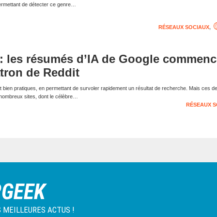
ermettant de détecter ce genre…
RÉSEAUX SOCIAUX
,
 : les résumés d’IA de Google commenc
atron de Reddit
 bien pratiques, en permettant de survoler rapidement un résultat de recherche. Mais ces de
 nombreux sites, dont le célèbre…
RÉSEAUX S
RGEEK
 MEILLEURES ACTUS !