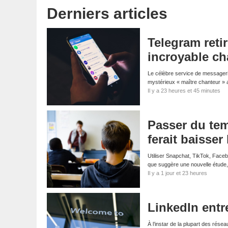
Derniers articles
Telegram reti
incroyable ch
Le célèbre service de messagerie
mystérieux « maître chanteur » 
Il y a 23 heures et 45 minutes
Passer du tem
ferait baisser
Utiliser Snapchat, TikTok, Faceb
que suggère une nouvelle étude,
Il y a 1 jour et 23 heures
LinkedIn entre
À l’instar de la plupart des résea