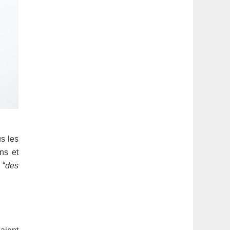
us les
ans et
 “
des