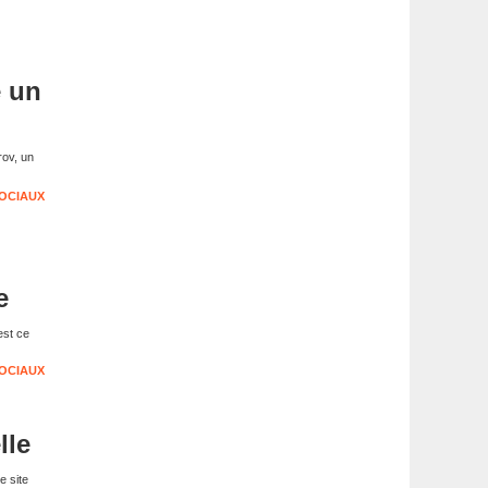
e un
rov, un
OCIAUX
e
est ce
OCIAUX
lle
e site