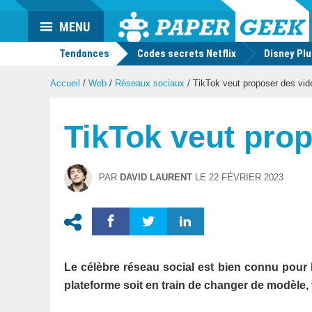
Actu
MENU
geek
Tendances
Codes secrets Netflix
Disney Pl
Accueil
/
Web
/
Réseaux sociaux
/
TikTok veut proposer des vid
TikTok veut pro
PAR
DAVID LAURENT
LE
22 FÉVRIER 2023
Le célèbre réseau social est bien connu pour 
plateforme soit en train de changer de modèle