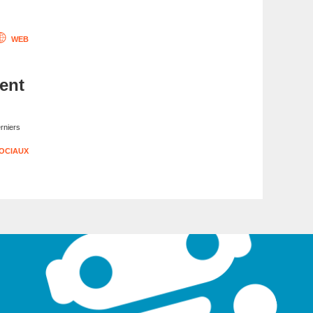
WEB
ent
rniers
OCIAUX