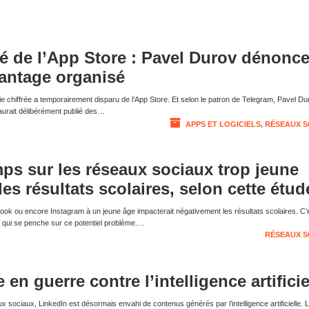
ré de l’App Store : Pavel Durov dénonc
antage organisé
 chiffrée a temporairement disparu de l’App Store. Et selon le patron de Telegram, Pavel Du
aurait délibérément publié des…
APPS ET LOGICIELS
,
RÉSEAUX S
ps sur les réseaux sociaux trop jeune
 les résultats scolaires, selon cette étud
ook ou encore Instagram à un jeune âge impacterait négativement les résultats scolaires. C’
 qui se penche sur ce potentiel problème.…
RÉSEAUX S
 en guerre contre l’intelligence artificie
ux sociaux, LinkedIn est désormais envahi de contenus générés par l’intelligence artificielle. L