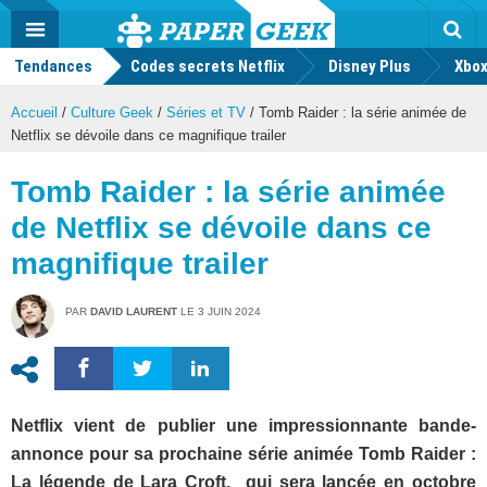
geek
Push
Dark
Facebook
Twitter
Youtube
Notification
MENU
Mode
Actu
geek
Tendances
Codes secrets Netflix
Disney Plus
Rec
Xbox
Accueil
/
Culture Geek
/
Séries et TV
/
Tomb Raider : la série animée de
Netflix se dévoile dans ce magnifique trailer
Tomb Raider : la série animée
de Netflix se dévoile dans ce
magnifique trailer
PAR
DAVID LAURENT
LE
3 JUIN 2024
Netflix vient de publier une impressionnante bande-
annonce pour sa prochaine série animée Tomb Raider :
La légende de Lara Croft,
qui sera lancée en octobre