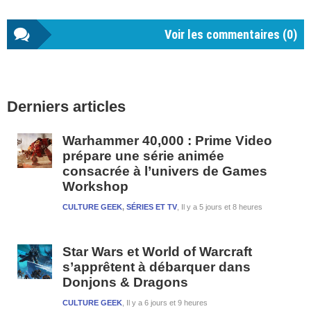
Voir les commentaires (
0
)
Barre
Derniers articles
latérale
1
Warhammer 40,000 : Prime Video
prépare une série animée
consacrée à l’univers de Games
Workshop
CULTURE GEEK
,
SÉRIES ET TV
Il y a 5 jours et 8 heures
Star Wars et World of Warcraft
s’apprêtent à débarquer dans
Donjons & Dragons
CULTURE GEEK
Il y a 6 jours et 9 heures