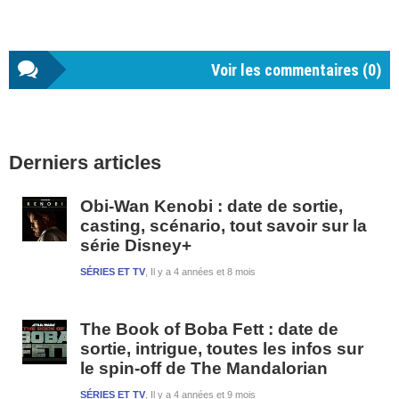
Voir les commentaires (
0
)
Barre
Derniers articles
latérale
1
Obi-Wan Kenobi : date de sortie,
casting, scénario, tout savoir sur la
série Disney+
SÉRIES ET TV
Il y a 4 années et 8 mois
The Book of Boba Fett : date de
sortie, intrigue, toutes les infos sur
le spin-off de The Mandalorian
SÉRIES ET TV
Il y a 4 années et 9 mois