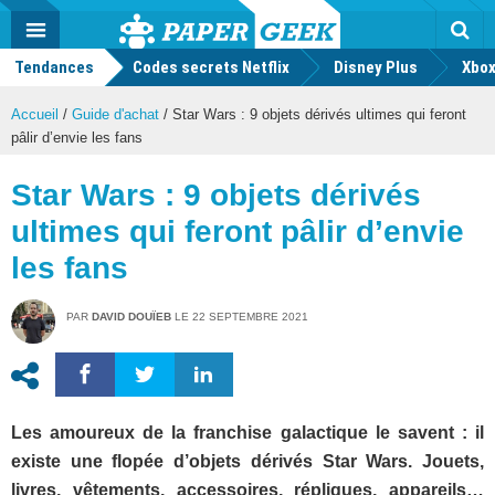
geek
Push
Dark
Facebook
Twitter
Youtube
Notification
MENU
Mode
Actu
geek
Tendances
Codes secrets Netflix
Disney Plus
Rec
Xbox
Accueil
/
Guide d'achat
/
Star Wars : 9 objets dérivés ultimes qui feront
pâlir d’envie les fans
Star Wars : 9 objets dérivés
ultimes qui feront pâlir d’envie
les fans
PAR
DAVID DOUÏEB
LE
22 SEPTEMBRE 2021
Les amoureux de la franchise galactique le savent : il
existe une flopée d’objets dérivés Star Wars. Jouets,
livres, vêtements, accessoires, répliques, appareils…