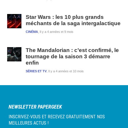
Star Wars : les 10 plus grands
méchants de la saga intergalactique
CINÉMA
Il y a 4 années et 9 mois
The Mandalorian : c’est confirmé, le
tournage de la saison 3 démarre
enfin
SÉRIES ET TV
Il y a 4 années et 10 mois
NEWSLETTER PAPERGEEK
INSCRIVEZ-VOUS ET RECEVEZ GRATUITEMENT NOS
MEILLEURES ACTUS !