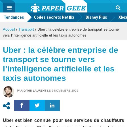
geek
Push
Dark
Facebook
Twitter
Youtube
Notification
MENU
Mode
Actu
geek
Tendances
Codes secrets Netflix
Disney Plus
Rec
Xbox
Accueil
/
Transport
/
Uber : la célèbre entreprise de transport se tourne
vers l’intelligence artificielle et les taxis autonomes
Uber : la célèbre entreprise de
transport se tourne vers
l’intelligence artificielle et les
taxis autonomes
PAR
DAVID LAURENT
LE
5 NOVEMBRE 2025
Uber est bien connue pour ses services de chauffeurs