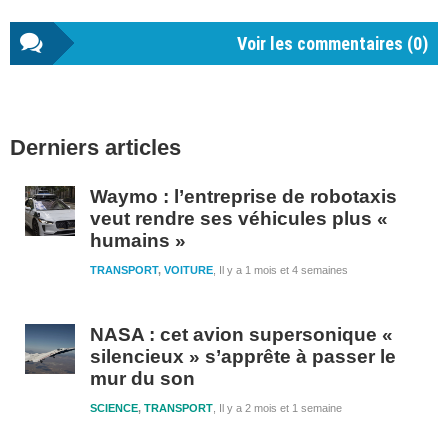
Voir les commentaires (
0
)
Barre
Derniers articles
latérale
1
Waymo : l’entreprise de robotaxis
veut rendre ses véhicules plus «
humains »
TRANSPORT
,
VOITURE
Il y a 1 mois et 4 semaines
NASA : cet avion supersonique «
silencieux » s’apprête à passer le
mur du son
SCIENCE
,
TRANSPORT
Il y a 2 mois et 1 semaine