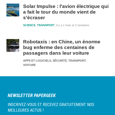
Solar Impulse : l’avion électrique qui
a fait le tour du monde vient de
s’écraser
SCIENCE
,
TRANSPORT
Il y a 2 mois et 3 semaines
Robotaxis : en Chine, un énorme
bug enferme des centaines de
passagers dans leur voiture
APPS ET LOGICIELS
,
SÉCURITÉ
,
TRANSPORT
,
Il y a 4 moi
VOITURE
NEWSLETTER PAPERGEEK
INSCRIVEZ-VOUS ET RECEVEZ GRATUITEMENT NOS
MEILLEURES ACTUS !