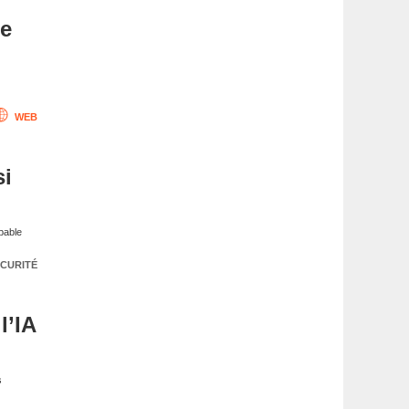
me
WEB
si
apable
CURITÉ
l’IA
s