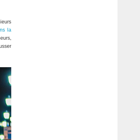
latérale
1
sieurs
ns la
leurs,
usser