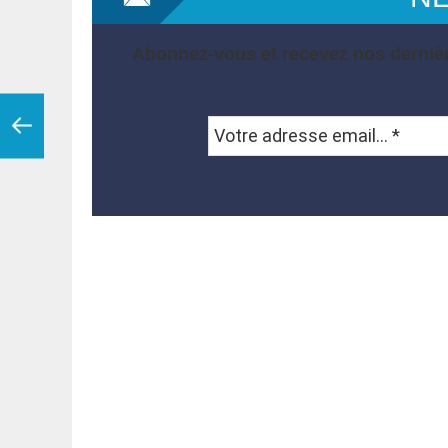
Abonnez-vous et recevez nos dernièr
Votre
adresse
email...
*