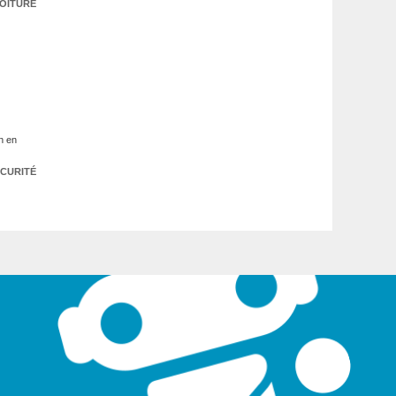
OITURE
on en
CURITÉ