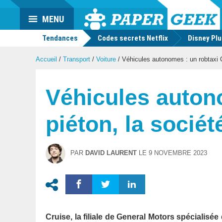
Actu
MENU
geek
Tendances
Codes secrets Netflix
Disney Pl
Accueil
/
Transport
/
Voiture
/
Véhicules autonomes : un robtaxi Cr
Véhicules auton
piéton, la sociét
PAR
DAVID LAURENT
LE
9 NOVEMBRE 2023
Cruise, la filiale de General Motors spécialisé