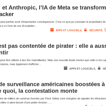
et Anthropic, l’IA de Meta se transfor
hacker
 peut parfois avoir d’importantes conséquences. C’est ce qu’a pu constater le propriétaire de
 a vu l’une de ses IA exploiter…
APPS ET LOGICIELS
,
SÉCURITÉ
,
est pas contentée de pirater : elle a aus
tir
elle peut être utilisée à des fins malveillantes. Mais une nouvelle étude montre que celle-ci est c
treprise, mais également d’afficher…
APPS ET LOGICIELS
,
SÉ
e surveillance américaines boostées à 
e quoi, la contestation monte
ine de milliers de caméras fournies par Flock Safety sont chargées de signaler les infraction
 celles-ci aient besoin d’une petite révision……