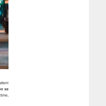
tterri
on se
ctime,