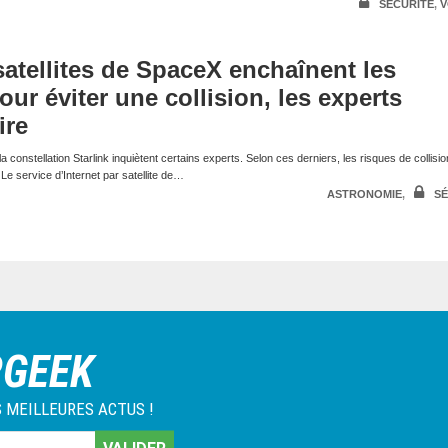
SÉCURITÉ
,
V
 satellites de SpaceX enchaînent les
r éviter une collision, les experts
ire
 la constellation Starlink inquiètent certains experts. Selon ces derniers, les risques de collisi
 Le service d’Internet par satellite de…
ASTRONOMIE
,
SÉ
RGEEK
 MEILLEURES ACTUS !