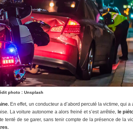
édit photo : Unsplash
aine.
En effet, un conducteur a d’abord percuté la victime, qui a a
ise. La voiture autonome a alors freiné et s’est arrêtée,
le piét
te tenté de se garer, sans tenir compte de la présence de la vi
res.