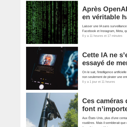
Après OpenAI 
en véritable 
Laisser une IA sans surveillance
Facebook et Instagram, Meta, qui
Il y a 11 heures et 17 minutes
Cette IA ne s’
essayé de men
On le sait, l’intelligence artifici
non seulement de pirater une en
Il y a 1 jour et 11 heures
Ces caméras d
font n’import
Aux États-Unis, plus d’une centa
routières. Mais il semblerait que