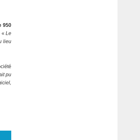
e 950
: «
Le
u lieu
ciété
ait pu
iciel,