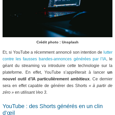
Crédit photo : Unsplash
Et, si YouTube a récemment annoncé son intention de
lutter
contre les fausses bandes-annonces générées par l’IA
, le
géant du streaming va introduire cette technologie sur la
plateforme. En effet, YouTube s’apprêterait à lancer
un
nouvel outil d’IA particulièrement ambitieux
. Ce dernier
sera en effet capable de générer des Shorts
« à partir de
zéro »
en utilisant
Veo 3
.
YouTube : des Shorts générés en un clin
d’œil