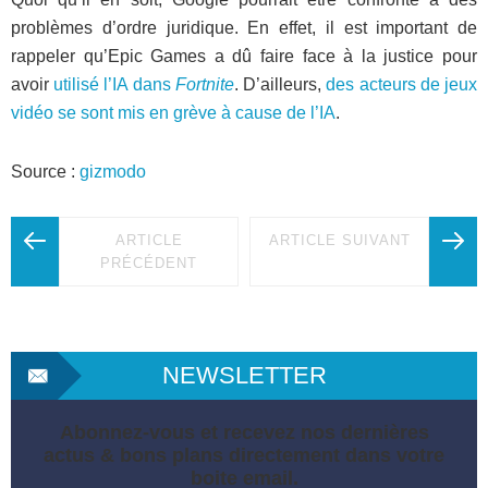
problèmes d’ordre juridique. En effet, il est important de
rappeler qu’Epic Games a dû faire face à la justice pour
avoir
utilisé l’IA dans
Fortnite
. D’ailleurs,
des acteurs de jeux
vidéo se sont mis en grève à cause de l’IA
.
Source :
gizmodo
ARTICLE
ARTICLE SUIVANT
PRÉCÉDENT
NEWSLETTER
Abonnez-vous et recevez nos dernières
actus & bons plans directement dans votre
boite email.