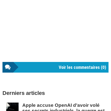
Voir les commentaires (
0
)
Barre
Derniers articles
latérale
1
Apple accuse OpenAI d’avoir volé
ses secrets industriels, la guerre est