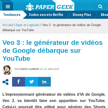
geek
Push
Dark
Facebook
Twitter
Youtube
Notification
MENU
Mode
Actu
geek
Tendances
Codes secrets Netflix
Disney Plus
Rec
Xbox
Accueil
/
Apps et Logiciels
/
Veo 3 : le générateur de vidéos de Google
débarque sur YouTube
Veo 3 : le générateur de vidéos
de Google débarque sur
YouTube
PAR
DAVID LAURENT
LE
23 JUIN 2025
L’impressionnant générateur de vidéos d’IA de Google,
Veo 3
, va bientôt faire son apparition sur YouTube.
Celui-ci pourrait être utilisé pour générer des Shorts