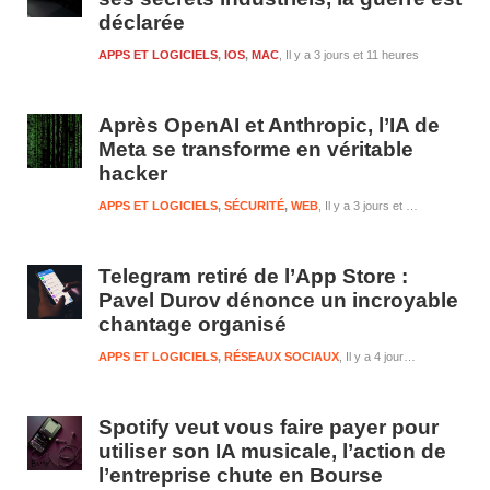
déclarée
APPS ET LOGICIELS
,
IOS
,
MAC
Il y a 3 jours et 11 heures
Après OpenAI et Anthropic, l’IA de
Meta se transforme en véritable
hacker
APPS ET LOGICIELS
,
SÉCURITÉ
,
WEB
Il y a 3 jours et 11 heures
Telegram retiré de l’App Store :
Pavel Durov dénonce un incroyable
chantage organisé
APPS ET LOGICIELS
,
RÉSEAUX SOCIAUX
Il y a 4 jours et 11 heures
Spotify veut vous faire payer pour
utiliser son IA musicale, l’action de
l’entreprise chute en Bourse