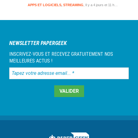
APPS ET LOGICIELS
,
STREAMING
Il y a 4 jours et 11 heures
NEWSLETTER PAPERGEEK
INSCRIVEZ-VOUS ET RECEVEZ GRATUITEMENT NOS
MEILLEURES ACTUS !
Tapez
votre
adresse
email...
*