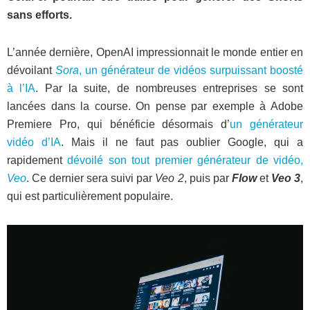
sans efforts.
L’année dernière, OpenAI impressionnait le monde entier en
dévoilant
Sora
, un générateur de vidéos surpuissant boosté
à l’IA
. Par la suite, de nombreuses entreprises se sont
lancées dans la course. On pense par exemple à Adobe
Premiere Pro, qui bénéficie désormais d’
un générateur
vidéo d’IA
. Mais il ne faut pas oublier Google, qui a
rapidement
dévoilé son tout premier générateur de vidéo,
Veo
. Ce dernier sera suivi par
Veo 2
, puis par
Flow
et
Veo 3
,
qui est particulièrement populaire.