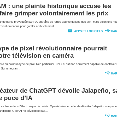
AM : une plainte historique accuse les
faire grimper volontairement les prix
rande partie provoquée par l’IA, entraîne de fortes augmentations des prix. Mais selon une nou
eraient entendus pour gonfler artificiellement…
APPS ET LOGICIELS
,
HA
pe de pixel révolutionnaire pourrait
otre télévision en caméra
e au point un type de pixel bien particulier. Celui-ci est non seulement capable de contrôler 
r. Sur un écran…
HA
réateur de ChatGPT dévoile Jalapeño, s
e puce d’IA
e lance dans l’électronique de pointe. OpenAI vient en effet de dévoiler Jalapeño, une puce
e artificielle. OpenAI ne développe pas…
HA