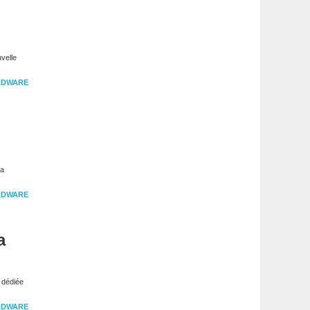
velle
RDWARE
la
RDWARE
a
 dédiée
RDWARE