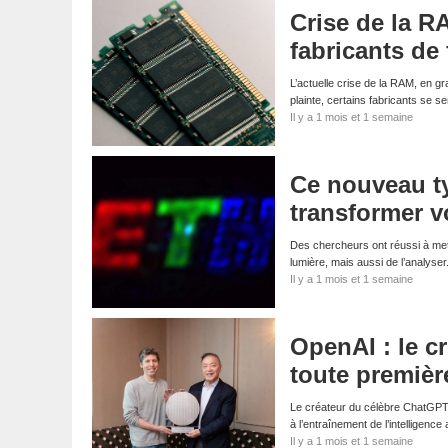
Crise de la R
fabricants de 
L’actuelle crise de la RAM, en g
plainte, certains fabricants se s
Il y a 1 mois et 1 semaine
Ce nouveau ty
transformer v
Des chercheurs ont réussi à mettr
lumière, mais aussi de l’analyse
Il y a 1 mois et 1 semaine
OpenAI : le c
toute premièr
Le créateur du célèbre ChatGPT s
à l’entraînement de l’intelligenc
Il y a 1 mois et 1 semaine