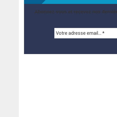
Abonnez-vous et recevez nos dernièr
Votre
adresse
email...
*