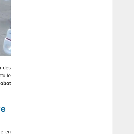
r des
ttu le
robot
re
re en