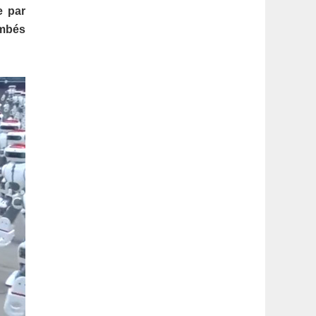
latérale
e par
ombés
1