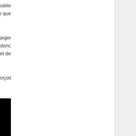
pable
ce que
arger
t donc
met de
erçoit