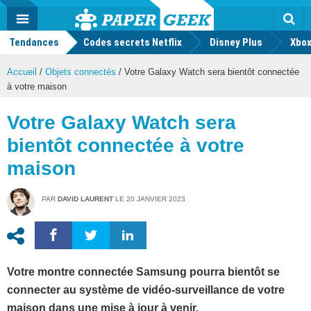
geek
Push
Dark
Facebook
Twitter
Youtube
Notification
MENU
Mode
Actu
geek
Tendances
Codes secrets Netflix
Disney Plus
Rec
Xbox
Accueil
/
Objets connectés
/
Votre Galaxy Watch sera bientôt connectée
à votre maison
Votre Galaxy Watch sera
bientôt connectée à votre
maison
PAR
DAVID LAURENT
LE
20 JANVIER 2023
Votre montre connectée Samsung pourra bientôt se
connecter au système de vidéo-surveillance de votre
maison dans une mise à jour à venir.