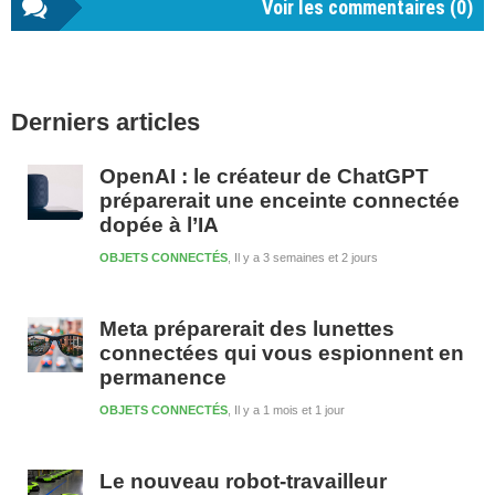
Voir les commentaires (
0
)
Barre
Derniers articles
latérale
1
OpenAI : le créateur de ChatGPT
préparerait une enceinte connectée
dopée à l’IA
OBJETS CONNECTÉS
Il y a 3 semaines et 2 jours
Meta préparerait des lunettes
connectées qui vous espionnent en
permanence
OBJETS CONNECTÉS
Il y a 1 mois et 1 jour
Le nouveau robot-travailleur