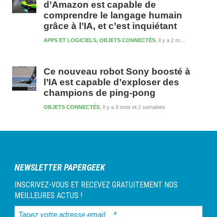
d’Amazon est capable de
comprendre le langage humain
grâce à l’IA, et c’est inquiétant
APPS ET LOGICIELS
,
OBJETS CONNECTÉS
Il y a 2 mois et 5 jours
Ce nouveau robot Sony boosté à
l’IA est capable d’exploser des
champions de ping-pong
OBJETS CONNECTÉS
Il y a 3 mois et 2 semaines
NEWSLETTER PAPERGEEK
INSCRIVEZ-VOUS ET RECEVEZ GRATUITEMENT NOS
MEILLEURES ACTUS !
Tapez