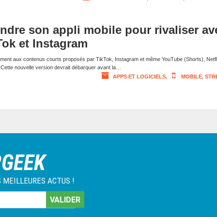
ondre son appli mobile pour rivaliser av
ok et Instagram
mment aux contenus courts proposés par TikTok, Instagram et même YouTube (Shorts), Netfl
 Cette nouvelle version devrait débarquer avant la…
APPS ET LOGICIELS
,
MOBILE
,
STR
RGEEK
 MEILLEURES ACTUS !