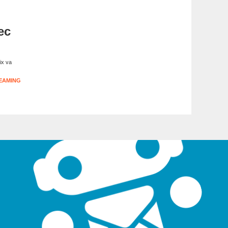
ec
ix va
EAMING