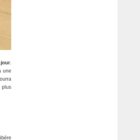
jour
.
à une
pourra
 plus
libère