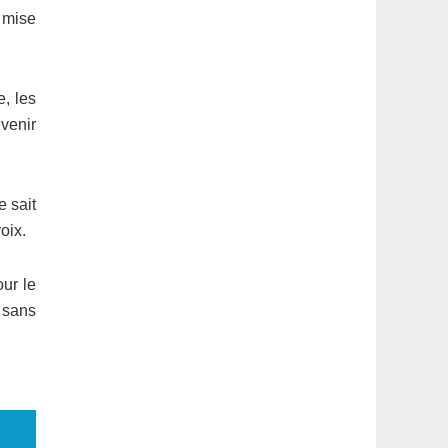
e mise
, les
evenir
 sait
oix.
ur le
 sans