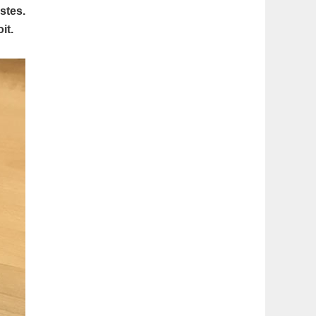
latérale
stes.
it.
1