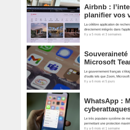
Airbnb : l’int
planifier vos
La célèbre application de recherc
directement intégrés dans l’applic
Il y a 5 mois et 3 semaines
Souveraineté
Microsoft Te
Le gouvernement français s’éloig
d’outils tels que Zoom, Microso
Il y a 6 mois et 5 jours
WhatsApp : Me
cyberattaque
Le très populaire système de me
permettant une protection maxima
Il y a 6 mois et 1 semaine