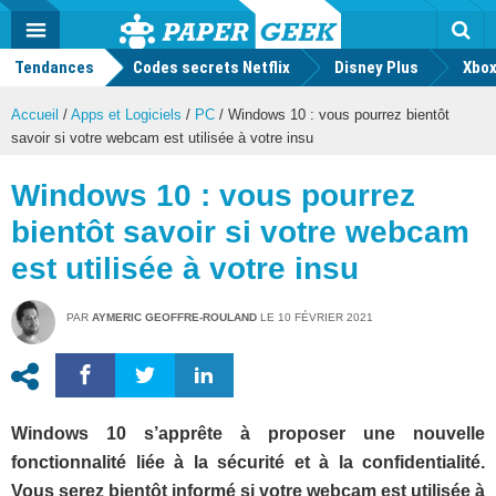
geek
Push
Dark
Facebook
Twitter
Youtube
Notification
MENU
Mode
Actu
geek
Tendances
Codes secrets Netflix
Disney Plus
Rec
Xbox
Accueil
/
Apps et Logiciels
/
PC
/
Windows 10 : vous pourrez bientôt
savoir si votre webcam est utilisée à votre insu
Windows 10 : vous pourrez
bientôt savoir si votre webcam
est utilisée à votre insu
PAR
AYMERIC GEOFFRE-ROULAND
LE
10 FÉVRIER 2021
Windows 10 s’apprête à proposer une nouvelle
fonctionnalité liée à la sécurité et à la confidentialité.
Vous serez bientôt informé si votre webcam est utilisée à