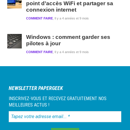
point d’accès WiFi et partager sa
connexion internet
COMMENT FAIRE
Il y a 4 années et 9 mois
Windows : comment garder ses
pilotes à jour
COMMENT FAIRE
Il y a 4 années et 9 mois
NEWSLETTER PAPERGEEK
INSCRIVEZ-VOUS ET RECEVEZ GRATUITEMENT NOS
MEILLEURES ACTUS !
Tapez
votre
adresse