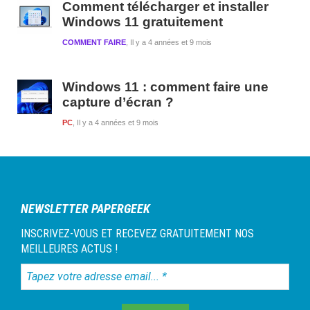
Comment télécharger et installer
Windows 11 gratuitement
COMMENT FAIRE
Il y a 4 années et 9 mois
Windows 11 : comment faire une
capture d’écran ?
PC
Il y a 4 années et 9 mois
NEWSLETTER PAPERGEEK
INSCRIVEZ-VOUS ET RECEVEZ GRATUITEMENT NOS
MEILLEURES ACTUS !
Tapez
votre
adresse