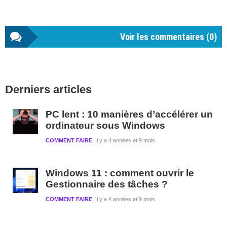
Voir les commentaires (
0
)
Barre
Derniers articles
latérale
1
PC lent : 10 manières d’accélérer un
ordinateur sous Windows
COMMENT FAIRE
Il y a 4 années et 9 mois
Windows 11 : comment ouvrir le
Gestionnaire des tâches ?
COMMENT FAIRE
Il y a 4 années et 9 mois