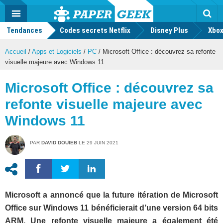
geek
Push
Dark
Facebook
Twitter
Youtube
Notification
MENU
Mode
Actu
geek
Tendances
Codes secrets Netflix
Disney Plus
Rec
Xbox
Accueil
/
Apps et Logiciels
/
PC
/
Microsoft Office : découvrez sa refonte
visuelle majeure avec Windows 11
Microsoft Office : découvrez sa
refonte visuelle majeure avec
Windows 11
PAR
DAVID DOUÏEB
LE
29 JUIN 2021
Microsoft a annoncé que la future itération de Microsoft
Office sur Windows 11 bénéficierait d’une version 64 bits
ARM. Une refonte visuelle majeure a également été