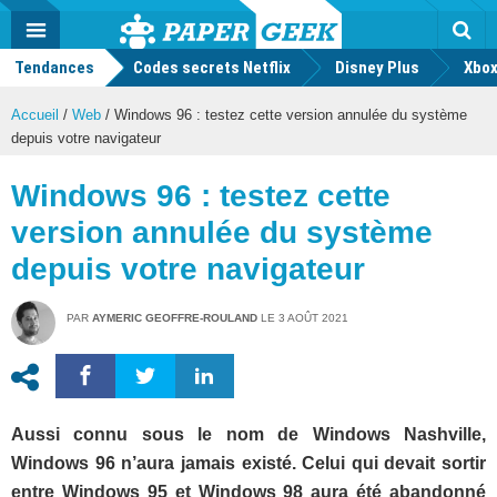
geek
Push
Dark
Facebook
Twitter
Youtube
Notification
MENU
Mode
Actu
geek
Tendances
Codes secrets Netflix
Disney Plus
Rec
Xbox
Accueil
/
Web
/
Windows 96 : testez cette version annulée du système
depuis votre navigateur
Windows 96 : testez cette
version annulée du système
depuis votre navigateur
PAR
AYMERIC GEOFFRE-ROULAND
LE
3 AOÛT 2021
Aussi connu sous le nom de Windows Nashville,
Windows 96 n’aura jamais existé. Celui qui devait sortir
entre Windows 95 et Windows 98 aura été abandonné