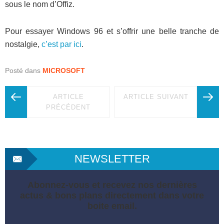
sous le nom d’Offiz.
Pour essayer Windows 96 et s’offrir une belle tranche de
nostalgie,
c’est par ici
.
Posté dans
MICROSOFT
ARTICLE
ARTICLE SUIVANT
PRÉCÉDENT
NEWSLETTER
Abonnez-vous et recevez nos dernières
actus & bons plans directement dans votre
boite email.