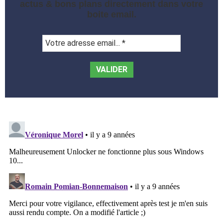
actus & bons plans directement dans votre
boite email.
Votre
adresse
email...
*