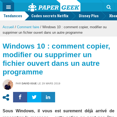
geek
Push
Dark
Facebook
Twitter
Youtube
Notification
MENU
Mode
Actu
geek
Tendances
Codes secrets Netflix
Disney Plus
Rec
Xbox
Accueil
/
Comment faire
/
Windows 10 : comment copier, modifier ou
supprimer un fichier ouvert dans un autre programme
Windows 10 : comment copier,
modifier ou supprimer un
fichier ouvert dans un autre
programme
PAR
DAVID IGUE
LE
29 MARS 2019
Sous Windows, il vous est surement déjà arrivé de