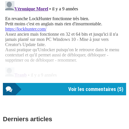
Voir les commentaires (
5
)
Barre
Derniers articles
latérale
1