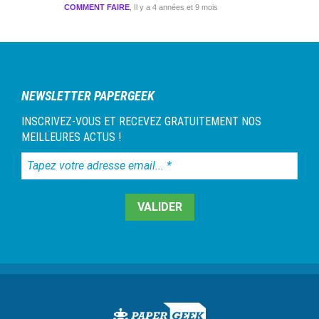
COMMENT FAIRE
Il y a 4 années et 9 mois
NEWSLETTER PAPERGEEK
INSCRIVEZ-VOUS ET RECEVEZ GRATUITEMENT NOS
MEILLEURES ACTUS !
Tapez
votre
adresse
email...
*