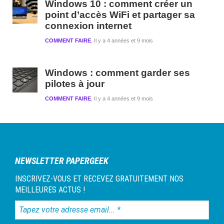
Windows 10 : comment créer un
point d’accès WiFi et partager sa
connexion internet
COMMENT FAIRE
Il y a 4 années et 9 mois
Windows : comment garder ses
pilotes à jour
COMMENT FAIRE
Il y a 4 années et 9 mois
NEWSLETTER PAPERGEEK
INSCRIVEZ-VOUS ET RECEVEZ GRATUITEMENT NOS
MEILLEURES ACTUS !
Tapez
votre