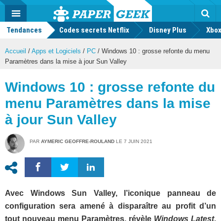
geek
Push
Dark
Facebook
Twitter
Youtube
Notification
MENU
Mode
Actu
geek
Tendances
Codes secrets Netflix
Disney Plus
Rec
Xbox
Accueil
/
Apps et Logiciels
/
PC
/
Windows 10 : grosse refonte du menu
Paramètres dans la mise à jour Sun Valley
Windows 10 : grosse refonte du
menu Paramètres dans la mise
à jour Sun Valley
PAR
AYMERIC GEOFFRE-ROULAND
LE
7 JUIN 2021
Avec Windows Sun Valley, l’iconique panneau de
configuration sera amené à disparaître au profit d’un
tout nouveau menu Paramètres, révèle
Windows Latest
.