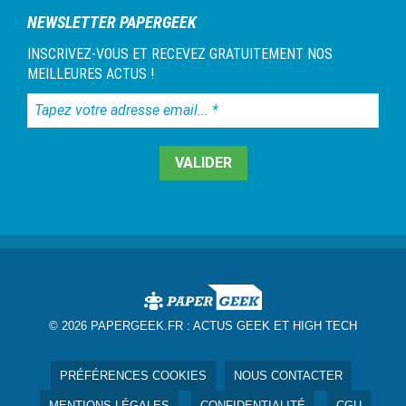
NEWSLETTER PAPERGEEK
INSCRIVEZ-VOUS ET RECEVEZ GRATUITEMENT NOS
MEILLEURES ACTUS !
Tapez
votre
adresse
email...
*
© 2026 PAPERGEEK.FR :
ACTUS GEEK ET HIGH TECH
PRÉFÉRENCES COOKIES
NOUS CONTACTER
MENTIONS LÉGALES
CONFIDENTIALITÉ
CGU