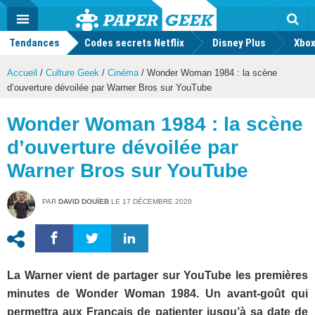
geek
Push
Dark
Facebook
Twitter
Youtube
Notification
MENU
Mode
Actu
geek
Tendances
Codes secrets Netflix
Disney Plus
Rec
Xbox
Accueil
/
Culture Geek
/
Cinéma
/
Wonder Woman 1984 : la scène
d’ouverture dévoilée par Warner Bros sur YouTube
Wonder Woman 1984 : la scène
d’ouverture dévoilée par
Warner Bros sur YouTube
PAR
DAVID DOUÏEB
LE
17 DÉCEMBRE 2020
La Warner vient de partager sur YouTube les premières
minutes de Wonder Woman 1984. Un avant-goût qui
permettra aux Français de patienter jusqu’à sa date de