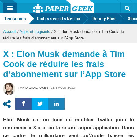
geek
Push
Dark
Facebook
Twitter
Youtube
Notification
MENU
Mode
Actu
geek
Tendances
Codes secrets Netflix
Disney Plus
Rec
Xbox
Accueil
/
Apps et Logiciels
/
X : Elon Musk demande à Tim Cook de
réduire les frais d’abonnement sur l’App Store
X : Elon Musk demande à Tim
Cook de réduire les frais
d’abonnement sur l’App Store
PAR
DAVID LAURENT
LE
3 AOÛT 2023
Elon Musk est en train de modifier Twitter pour le
renommer « X » et en faire une super-application. Dans
ce cadre, le milliardaire veut qu’Apple baisse les