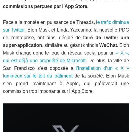
commissions perçues par l’App Store.
Face à la montée en puissance de Threads,
le trafic diminue
sur Twitter
. Elon Musk et Linda Yaccarino, la nouvelle PDG
de l’entreprise, ont ainsi décidé de
faire de Twitter une
super-application
, similaire au géant chinois
WeChat
. Elon
Musk change donc le logo du réseau social pour un
« X »,
qui est déjà une propriété de Microsoft
. De plus, la ville de
San Francisco s’est opposée à
l’installation d’un « X »
lumineux sur le toit du bâtiment
de la société. Elon Musk
s’en prend maintenant à Apple, qui prélèverait une
commission trop importante sur l’App Store.