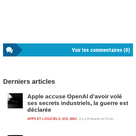
Voir les commentaires (
0
)
Barre
Derniers articles
latérale
1
Apple accuse OpenAI d’avoir volé
ses secrets industriels, la guerre est
déclarée
APPS ET LOGICIELS
,
IOS
,
MAC
Il y a 8 heures et 23 minutes