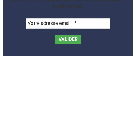
boite email.
Votre
adresse
email...
*