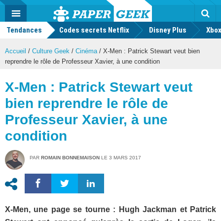
geek
Push
Dark
Facebook
Twitter
Youtube
Notification
MENU
Mode
Actu
geek
Tendances
Codes secrets Netflix
Disney Plus
Rec
Xbox
Accueil
/
Culture Geek
/
Cinéma
/
X-Men : Patrick Stewart veut bien
reprendre le rôle de Professeur Xavier, à une condition
X-Men : Patrick Stewart veut
bien reprendre le rôle de
Professeur Xavier, à une
condition
PAR
ROMAIN BONNEMAISON
LE
3 MARS 2017
X-Men, une page se tourne : Hugh Jackman et Patrick