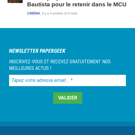
Bautista pour le retenir dans le MCU
CINÉMA
Il y a 4 années et 9 mois
NEWSLETTER PAPERGEEK
INSCRIVEZ-VOUS ET RECEVEZ GRATUITEMENT NOS
MEILLEURES ACTUS !
Tapez
votre
adresse
email...
*