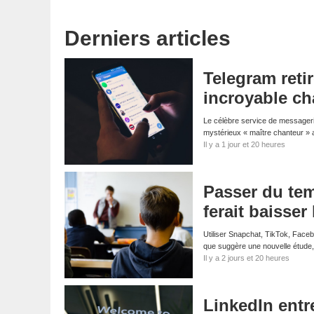
Derniers articles
Telegram reti
incroyable ch
Le célèbre service de messagerie
mystérieux « maître chanteur » 
Il y a 1 jour et 20 heures
Passer du tem
ferait baisser
Utiliser Snapchat, TikTok, Faceb
que suggère une nouvelle étude,
Il y a 2 jours et 20 heures
LinkedIn entre