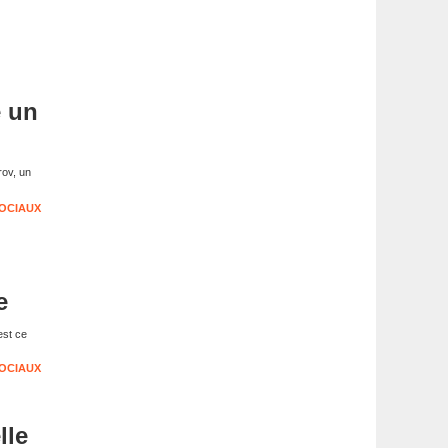
e un
rov, un
OCIAUX
e
est ce
OCIAUX
lle