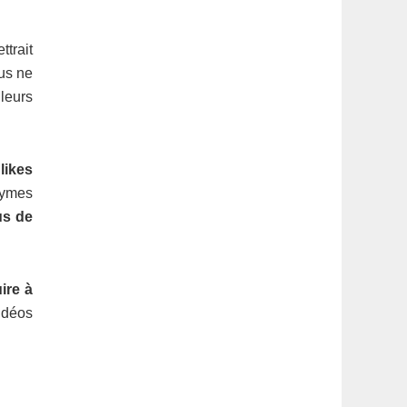
ttrait
us ne
lleurs
 likes
nymes
us de
ire à
idéos