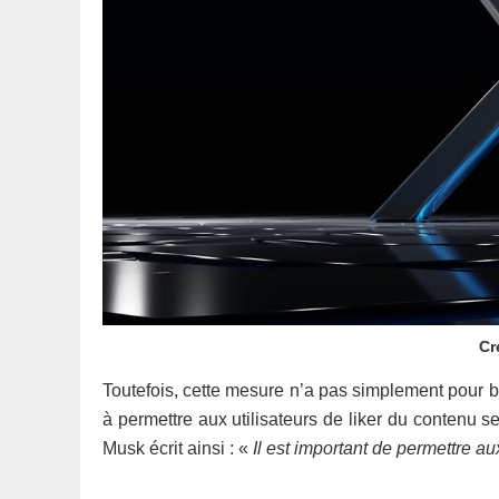
Cr
Toutefois, cette mesure n’a pas simplement pour but
à permettre aux utilisateurs de liker du contenu 
Musk écrit ainsi : «
Il est important de permettre a