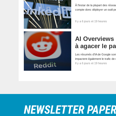
À l’instar de la plupart des résea
compte donc déployer un outil p
Il y a 6 jours et 19 heures
AI Overviews
à agacer le p
Les résumés d’IA de Google sont
impactent également le trafic de
Il y a 6 jours et 19 heures
NEWSLETTER PAPE