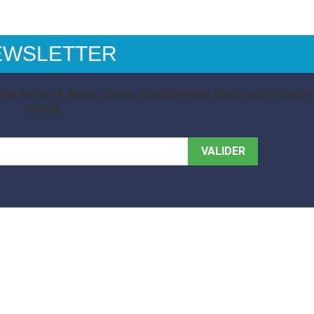
EWSLETTER
es actus & bons plans directement dans votre boite
email.