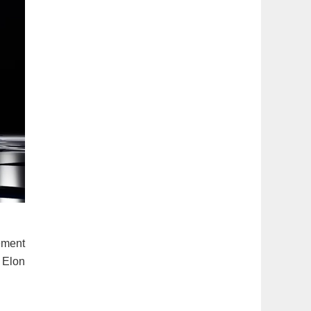
lement
. Elon