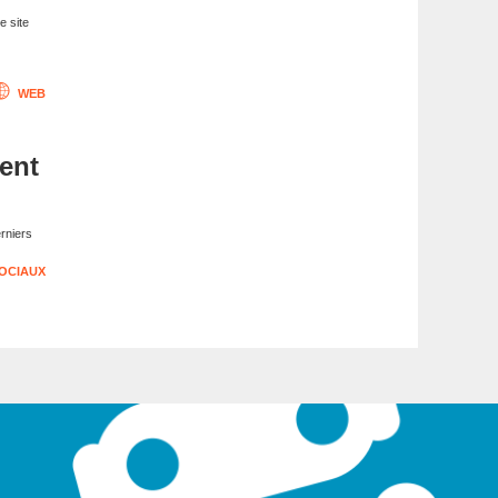
e site
WEB
ent
rniers
OCIAUX