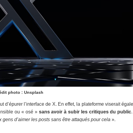
édit photo : Unsplash
 d’épurer l’interface de X. En effet, la plateforme viserait éga
sensible ou « osé »
sans avoir à subir les critiques du public
ux gens d’aimer les posts sans être attaqués pour cela
».