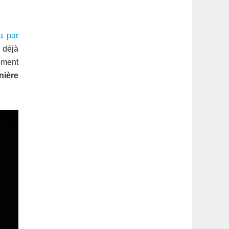
latérale
1
a par
a déjà
lement
nière