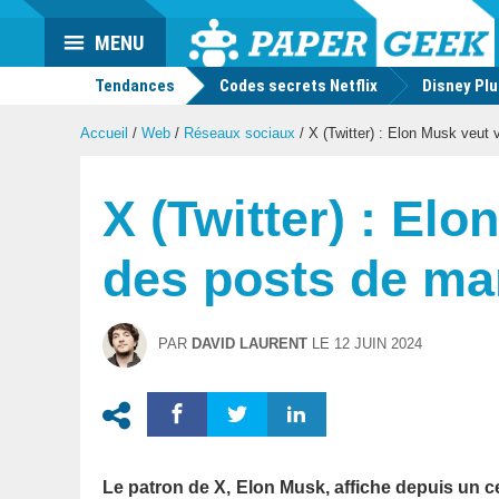
Actu
MENU
geek
Tendances
Codes secrets Netflix
Disney Pl
Accueil
/
Web
/
Réseaux sociaux
/
X (Twitter) : Elon Musk veut
X (Twitter) : El
des posts de m
PAR
DAVID LAURENT
LE
12 JUIN 2024
Le patron de X, Elon Musk, affiche depuis un ce