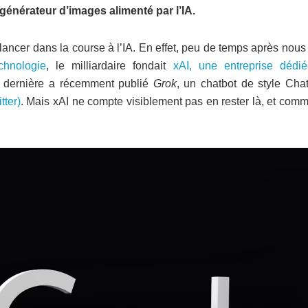
n générateur d’images alimenté par l’IA.
lancer dans la course à l’IA. En effet, peu de temps après nous
chnologie
, le milliardaire fondait
xAI, une entreprise dédi
e dernière a récemment publié
Grok
, un chatbot de style Cha
tter)
. Mais xAI ne compte visiblement pas en rester là, et com