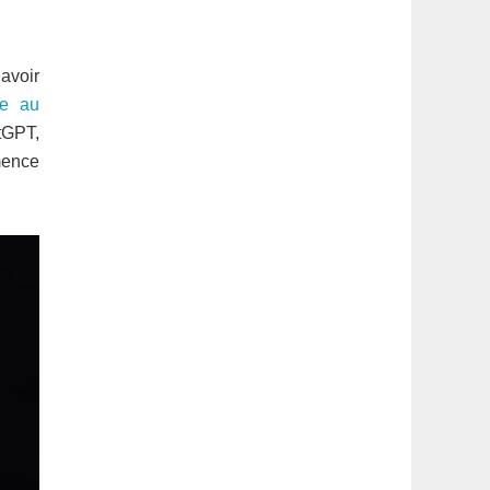
latérale
1
 avoir
ée au
tGPT,
mence