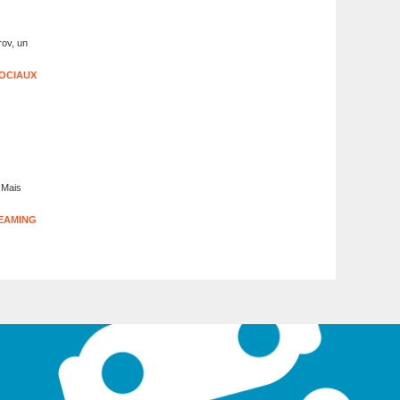
rov, un
OCIAUX
. Mais
EAMING