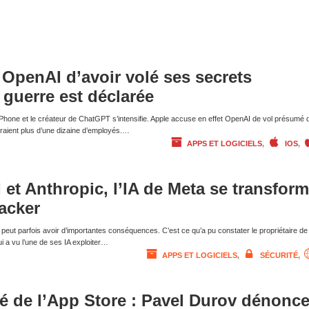
OpenAI d’avoir volé ses secrets
a guerre est déclarée
 l’iPhone et le créateur de ChatGPT s’intensifie. Apple accuse en effet OpenAI de vol présumé 
eraient plus d’une dizaine d’employés.…
APPS ET LOGICIELS
,
IOS
,
et Anthropic, l’IA de Meta se transfor
hacker
 peut parfois avoir d’importantes conséquences. C’est ce qu’a pu constater le propriétaire de
 a vu l’une de ses IA exploiter…
APPS ET LOGICIELS
,
SÉCURITÉ
,
ré de l’App Store : Pavel Durov dénonc