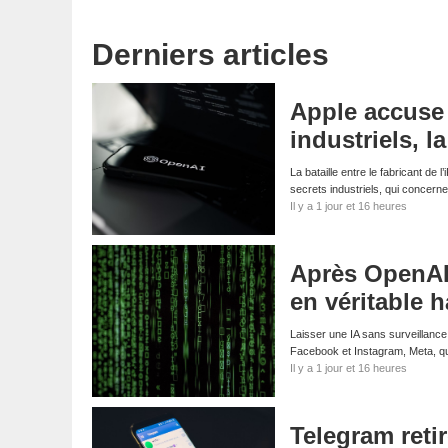
Derniers articles
Apple accuse 
industriels, l
La bataille entre le fabricant de
secrets industriels, qui concern
Il y a 1 jour et 16 heures
Après OpenAI 
en véritable 
Laisser une IA sans surveillance
Facebook et Instagram, Meta, qui
Il y a 1 jour et 16 heures
Telegram reti