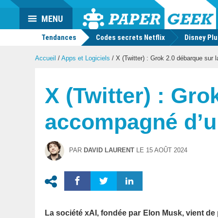
Actu
MENU
geek
Tendances
Codes secrets Netflix
Disney Pl
Accueil
/
Apps et Logiciels
/
X (Twitter) : Grok 2.0 débarque sur
X (Twitter) : Gro
accompagné d’u
PAR
DAVID LAURENT
LE
15 AOÛT 2024
La société xAI, fondée par Elon Musk, vient de 