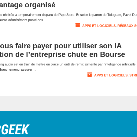
antage organisé
 chiffrée a temporairement disparu de l’App Store. Et selon le patron de Telegram, Pavel Du
aurait délibérément publié des…
APPS ET LOGICIELS
,
RÉSEAUX S
ous faire payer pour utiliser son IA
ction de l’entreprise chute en Bourse
 audio est en train de mettre en place un outil de remix alimenté par l’intelligence artificielle
as franchement rassurer…
APPS ET LOGICIELS
,
STR
RGEEK