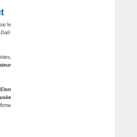
t
par le
e
Dall-
istes,
ateur
’
Elon
fusée
ffirme