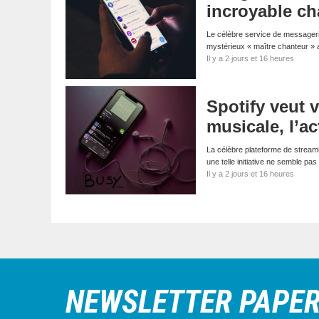
incroyable ch
Le célèbre service de messagerie
mystérieux « maître chanteur » 
Il y a 2 jours et 16 heures
Spotify veut v
musicale, l’a
La célèbre plateforme de streaming
une telle initiative ne semble p
Il y a 2 jours et 16 heures
NEWSLETTER PAPE