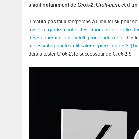
s’agit notamment de
Grok-2
,
Grok-mini
, et d’u
Il n’aura pas fallu longtemps à Elon Musk pour se 
mis en garde contre les dangers de cette te
développement de l’intelligence artificielle
. Cett
accessible pour les utilisateurs premium de X (Twi
déjà à tester
Grok-2
, le successeur de
Grok-1.5
.