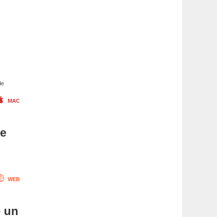
de
MAC
me
WEB
e un