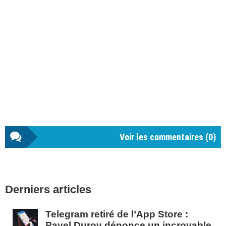
Voir les commentaires (
0
)
Barre
Derniers articles
latérale
1
Telegram retiré de l’App Store :
Pavel Durov dénonce un incroyable