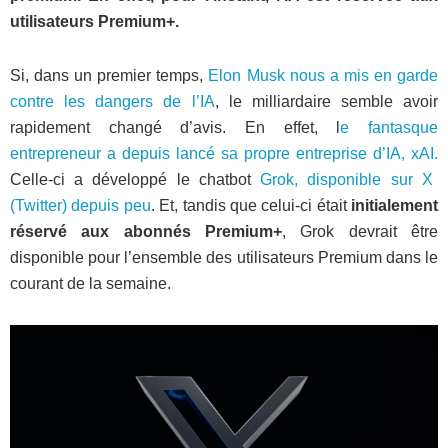
utilisateurs Premium+.
Si, dans un premier temps,
Elon Musk nous a mis en garde
contre les dangers de l’IA
, le milliardaire semble avoir
rapidement changé d’avis. En effet, l
e fantasque
entrepreneur a depuis lancé sa propre entreprise d’IA, xAI.
Celle-ci a développé le chatbot
Grok, disponible sur X
(Twitter) depuis peu
. Et, tandis que celui-ci était
initialement
réservé aux abonnés Premium+
, Grok devrait être
disponible pour l’ensemble des utilisateurs Premium dans le
courant de la semaine.