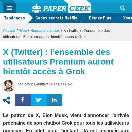
geek
Push
Dark
Facebook
Twitter
Youtube
Notification
MENU
Mode
Actu
geek
Tendances
Codes secrets Netflix
Disney Plus
Rec
Xbox
Accueil
/
Web
/
Réseaux sociaux
/
X (Twitter) : l’ensemble des
utilisateurs Premium auront bientôt accès à Grok
X (Twitter) : l’ensemble des
utilisateurs Premium auront
bientôt accès à Grok
PAR
DAVID LAURENT
LE
27 MARS 2024
Le patron de X, Elon Musk, vient d’annoncer l’arrivée
prochaine de son chatbot Grok pour tous les utilisateurs
premium. En effet, pour l’instant, l’IA est réservée aux