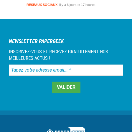
RÉSEAUX SOCIAUX
Il y a 6 jours et 17 heures
NEWSLETTER PAPERGEEK
INSCRIVEZ-VOUS ET RECEVEZ GRATUITEMENT NOS
MEILLEURES ACTUS !
Tapez
votre
adresse
email...
*