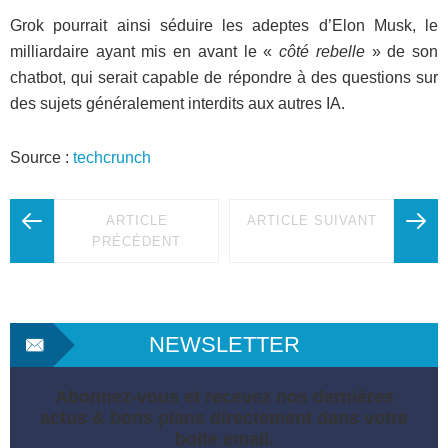
Grok pourrait ainsi séduire les adeptes d’Elon Musk, le
milliardaire ayant mis en avant le «
côté rebelle
» de son
chatbot, qui serait capable de répondre à des questions sur
des sujets généralement interdits aux autres IA.
Source :
techcrunch
ARTICLE
ARTICLE SUIVANT
PRÉCÉDENT
NEWSLETTER
Abonnez-vous et recevez nos dernières
actus & bons plans directement dans votre
boite email.