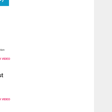
tion
X VIDEO
st
X VIDEO