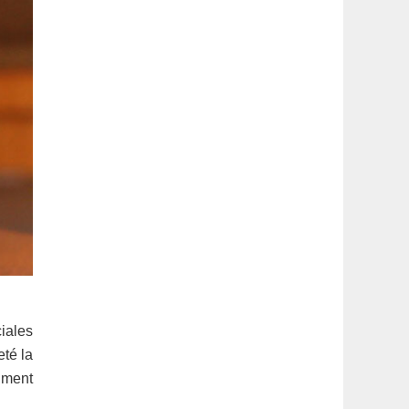
iales
eté la
aiment