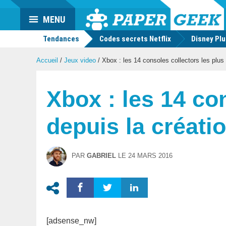
Actu
MENU
geek
Tendances
Codes secrets Netflix
Disney Pl
Accueil
/
Jeux video
/
Xbox : les 14 consoles collectors les plus 
Xbox : les 14 co
depuis la créati
PAR
GABRIEL
LE
24 MARS 2016
[adsense_nw]