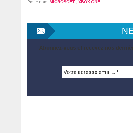
Posté dans
MICROSOFT
,
XBOX ONE
N
Abonnez-vous et recevez nos dernièr
Votre
adresse
email...
*