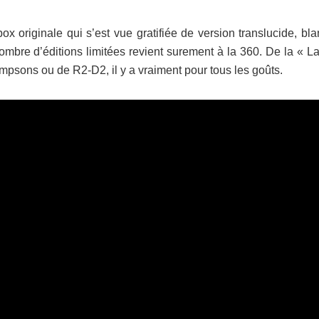
 originale qui s’est vue gratifiée de version translucide, bla
ombre d’éditions limitées revient surement à la 360. De la « L
mpsons ou de R2-D2, il y a vraiment pour tous les goûts.