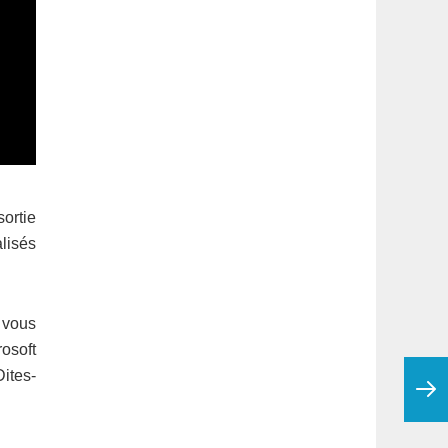
sortie
lisés
 vous
rosoft
Dites-