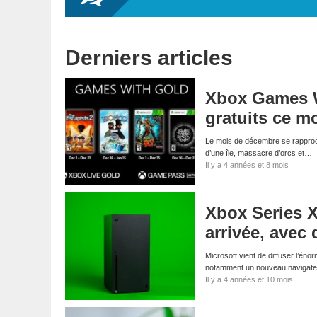
Derniers articles
Xbox Games W
gratuits ce m
Le mois de décembre se rapproch
d’une île, massacre d’orcs et…
Il y a 4 années et 8 mois
Xbox Series X
arrivée, avec
Microsoft vient de diffuser l’én
notamment un nouveau navigateu
Il y a 4 années et 10 mois