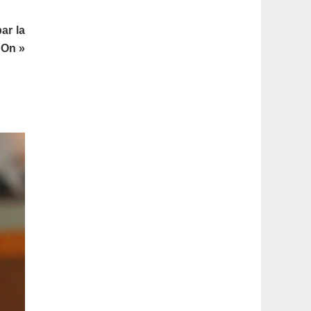
latérale
ar la
1
 On »