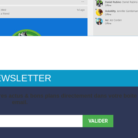
EWSLETTER
es actus & bons plans directement dans votre boite
email.