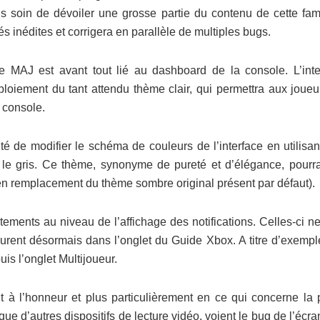
ris soin de dévoiler une grosse partie du contenu de cette fa
s inédites et corrigera en parallèle de multiples bugs.
e MAJ est avant tout lié au dashboard de la console. L’inte
éploiement du tant attendu thème clair, qui permettra aux joue
a console.
té de modifier le schéma de couleurs de l’interface en utilisa
le gris. Ce thème, synonyme de pureté et d’élégance, pourra
en remplacement du thème sombre original présent par défaut).
tements au niveau de l’affichage des notifications. Celles-ci n
gurent désormais dans l’onglet du Guide Xbox. A titre d’exempl
is l’onglet Multijoueur.
 à l’honneur et plus particulièrement en ce qui concerne la p
que d’autres dispositifs de lecture vidéo, voient le bug de l’écra