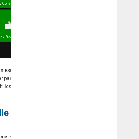
 n’est
r par
t les
lle
 mise