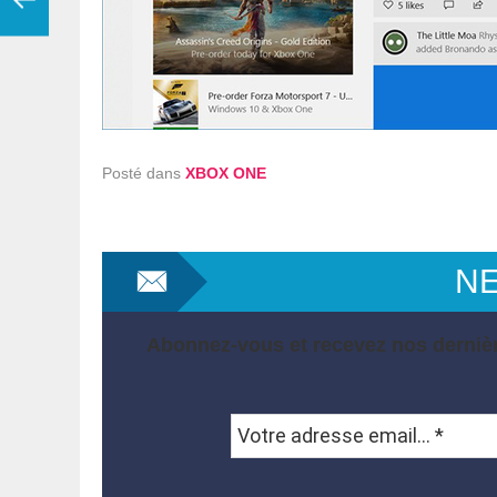
Posté dans
XBOX ONE
N
Abonnez-vous et recevez nos dernièr
Votre
adresse
email...
*