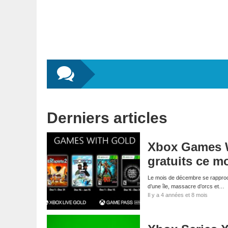
Derniers articles
Xbox Games W
gratuits ce m
Le mois de décembre se rapproch
d’une île, massacre d’orcs et…
Il y a 4 années et 8 mois