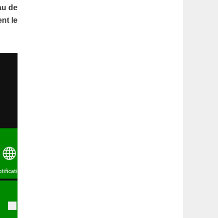
latérale
au de
nt le
1