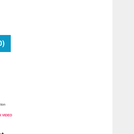
0
)
tion
X VIDEO