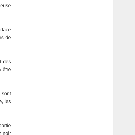
meuse
rface
urs de
nt des
 être
e sont
e, les
artie
n noir