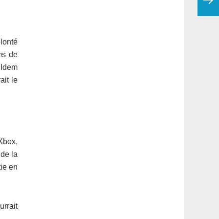
olonté
ms de
 Idem
ait le
Xbox,
 de la
ie en
urrait