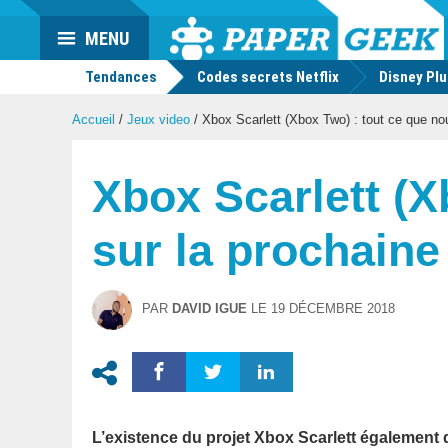
Actu
MENU
geek
Tendances
Codes secrets Netflix
Disney Pl
Accueil
/
Jeux video
/
Xbox Scarlett (Xbox Two) : tout ce que no
Xbox Scarlett (X
sur la prochaine
PAR
DAVID IGUE
LE
19 DÉCEMBRE 2018
L’existence du projet Xbox Scarlett également