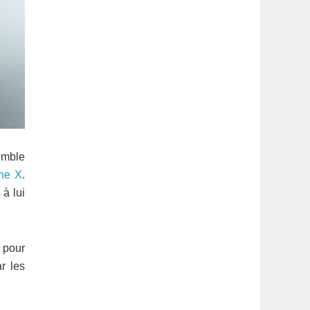
emble
ne X
.
à lui
 pour
r les