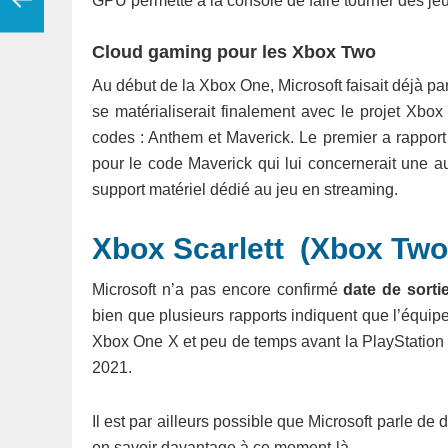
GPU permette à la console de faire tourner des j
Cloud gaming pour les Xbox Two
Au début de la Xbox One, Microsoft faisait déjà pa
se matérialiserait finalement avec le projet Xb
codes : Anthem et Maverick. Le premier a rapport 
pour le code Maverick qui lui concernerait une aut
support matériel dédié au jeu en streaming.
Xbox Scarlett (Xbox Two)
Microsoft n’a pas encore confirmé
date de sorti
bien que plusieurs rapports indiquent que l’équipe
Xbox One X et peu de temps avant la PlayStation 
2021.
Il est par ailleurs possible que Microsoft parle de 
en savoir davantage à ce moment-là.