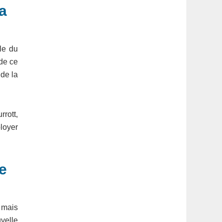
la
le du
 de ce
 de la
rrott,
loyer
e
 mais
velle