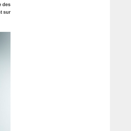
latérale
e des
t sur
1