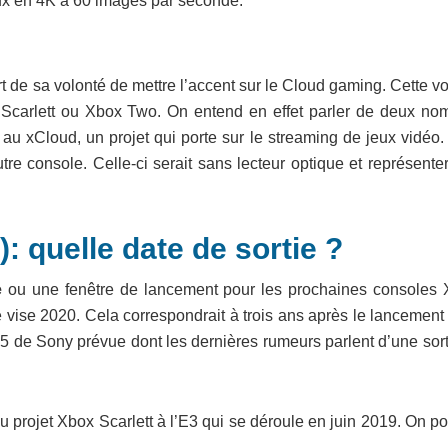
eux en 4K à 60 images par seconde.
rt de sa volonté de mettre l’accent sur le Cloud gaming. Cette v
ox Scarlett ou Xbox Two. On entend en effet parler de deux no
au xCloud, un projet qui porte sur le streaming de jeux vidéo.
re console. Celle-ci serait sans lecteur optique et représenter
: quelle date de sortie ?
e
ou une fenêtre de lancement pour les prochaines consoles 
 vise 2020. Cela correspondrait à trois ans après le lancement
5 de Sony prévue dont les dernières rumeurs parlent d’une sort
du projet Xbox Scarlett à l’E3 qui se déroule en juin 2019. On po