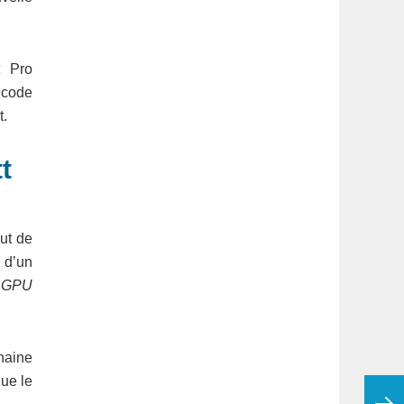
t Pro
 code
t.
t
ut de
 d’un
e GPU
haine
ue le