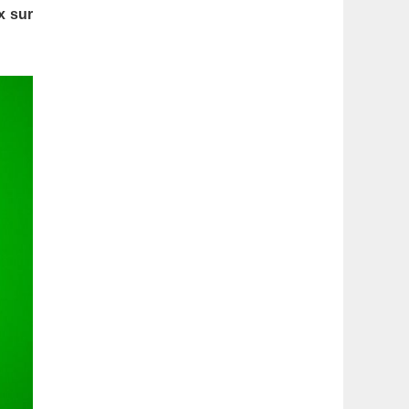
latérale
x sur
1