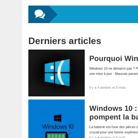
Derniers articles
Pourquoi Win
Windows 10 ne démarre pas ? Pl
une mise à jour : Mauvais para
Il y a 4 années et 8 mois
Windows 10 : 
pompent la ba
La batterie est l’une des pièces 
crucial pour une bonne expérien
Il y a 4 années et 8 mois