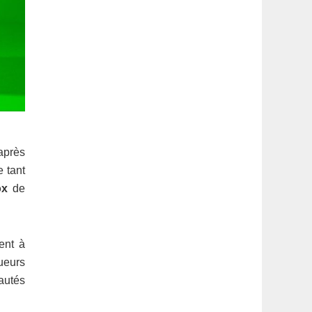
 après
e tant
ox
de
ent à
oueurs
eautés