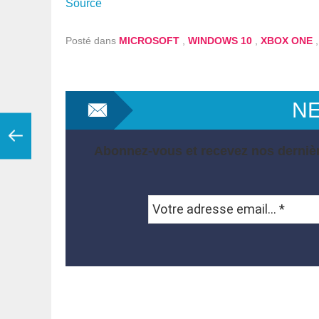
Source
Posté dans
MICROSOFT
,
WINDOWS 10
,
XBOX ONE
N
Abonnez-vous et recevez nos dernièr
Votre
adresse
email...
*