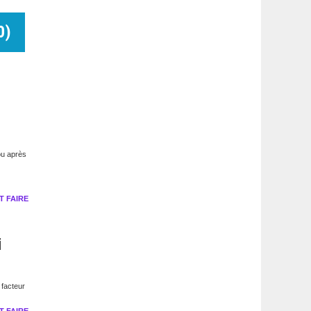
0
)
ou après
 FAIRE
i
 facteur