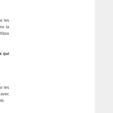
e les
ans la
 Xbox
x qui
r les
 avec
eb.