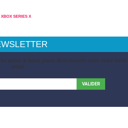
,
XBOX SERIES X
EWSLETTER
es actus & bons plans directement dans votre boite
email.