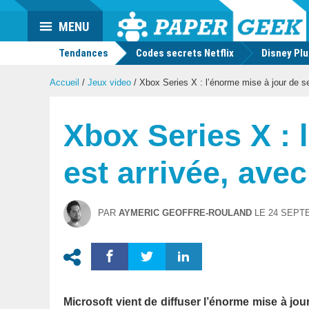
Actu
MENU
geek
Tendances
Codes secrets Netflix
Disney Pl
Accueil
/
Jeux video
/
Xbox Series X : l’énorme mise à jour de s
Xbox Series X : 
est arrivée, ave
PAR
AYMERIC GEOFFRE-ROULAND
LE
24 SEPT
Microsoft vient de diffuser l’énorme mise à j