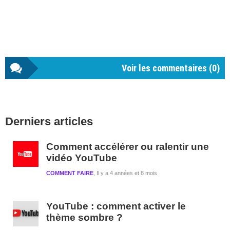
Voir les commentaires (
0
)
Barre
Derniers articles
latérale
1
Comment accélérer ou ralentir une
vidéo YouTube
COMMENT FAIRE
Il y a 4 années et 8 mois
YouTube : comment activer le
thème sombre ?