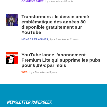
COMMENT FAIRE
Il y a 4 années et 8 mois
Transformers : le dessin animé
emblématique des années 80
disponible gratuitement sur
YouTube
MANGAS ET ANIMES
Il y a 4 années et 11 mois
YouTube lance l’abonnement
Premium Lite qui supprime les pubs
pour 6,99 € par mois
WEB
Il y a 5 années et 5 jours
NEWSLETTER PAPERGEEK