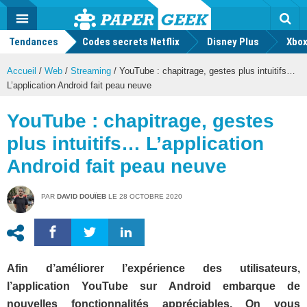
geek
Push
Dark
Facebook
Twitter
Youtube
Notification
MENU
Mode
Actu
geek
Tendances
Codes secrets Netflix
Disney Plus
Rec
Xbox
Accueil
/
Web
/
Streaming
/
YouTube : chapitrage, gestes plus intuitifs…
L’application Android fait peau neuve
YouTube : chapitrage, gestes
plus intuitifs… L’application
Android fait peau neuve
PAR
DAVID DOUÏEB
LE
28 OCTOBRE 2020
Afin d’améliorer l’expérience des utilisateurs,
l’application YouTube sur Android embarque de
nouvelles fonctionnalités appréciables. On vous