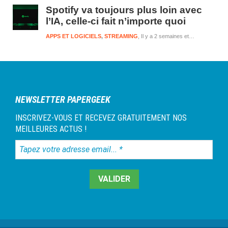
Spotify va toujours plus loin avec
l’IA, celle-ci fait n’importe quoi
APPS ET LOGICIELS
,
STREAMING
Il y a 2 semaines et 2 jours
NEWSLETTER PAPERGEEK
INSCRIVEZ-VOUS ET RECEVEZ GRATUITEMENT NOS
MEILLEURES ACTUS !
Tapez
votre
adresse
email...
*