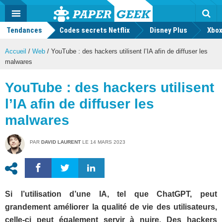
geek
Push
Dark
Facebook
Twitter
Youtube
Notification
MENU
Mode
Actu
geek
Tendances
Codes secrets Netflix
Disney Plus
Rec
Xbox
Accueil
/
Web
/
YouTube : des hackers utilisent l’IA afin de diffuser les
malwares
YouTube : des hackers utilisent
l’IA afin de diffuser les
malwares
PAR
DAVID LAURENT
LE
14 MARS 2023
Si l’utilisation d’une IA, tel que ChatGPT, peut
grandement améliorer la qualité de vie des utilisateurs,
celle-ci peut également servir à nuire. Des hackers