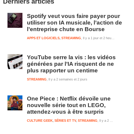
Derniers articles
latérale
1
Spotify veut vous faire payer pour
utiliser son IA musicale, l’action de
l’entreprise chute en Bourse
APPS ET LOGICIELS
,
STREAMING
Il y a 1 jour et 2 heures
YouTube serre la vis : les vidéos
générées par l’IA risquent de ne
plus rapporter un centime
STREAMING
Il y a 2 semaines et 2 jours
One Piece : Netflix dévoile une
nouvelle série tout en LEGO,
attendez-vous à être surpris
CULTURE GEEK
,
SÉRIES ET TV
,
STREAMING
Il y a 2 semaines et 2 jours