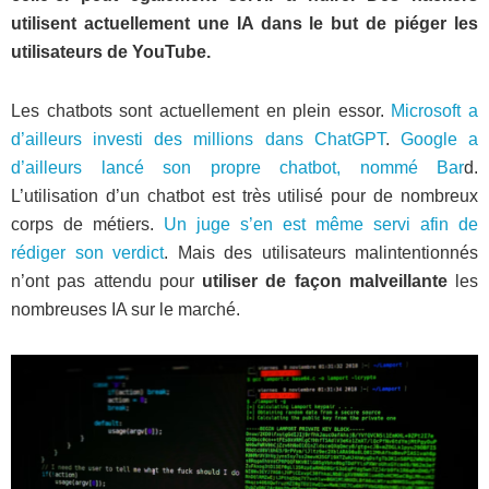
utilisent actuellement une IA dans le but de piéger les
utilisateurs de YouTube.
Les chatbots sont actuellement en plein essor.
Microsoft a
d’ailleurs investi des millions dans ChatGPT
.
Google a
d’ailleurs lancé son propre chatbot, nommé Bar
d.
L’utilisation d’un chatbot est très utilisé pour de nombreux
corps de métiers.
Un juge s’en est même servi afin de
rédiger son verdict
. Mais des utilisateurs malintentionnés
n’ont pas attendu pour
utiliser de façon malveillante
les
nombreuses IA sur le marché.