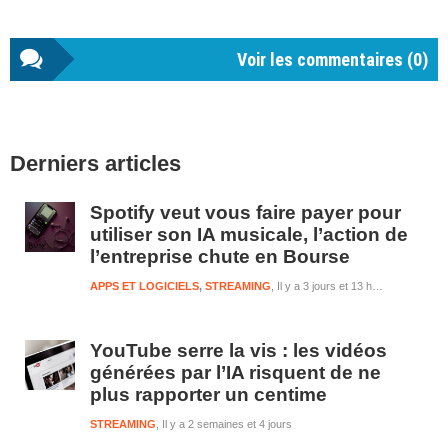
Voir les commentaires (
0
)
Barre
Derniers articles
latérale
1
Spotify veut vous faire payer pour
utiliser son IA musicale, l’action de
l’entreprise chute en Bourse
APPS ET LOGICIELS
,
STREAMING
Il y a 3 jours et 13 heures
YouTube serre la vis : les vidéos
générées par l’IA risquent de ne
plus rapporter un centime
STREAMING
Il y a 2 semaines et 4 jours