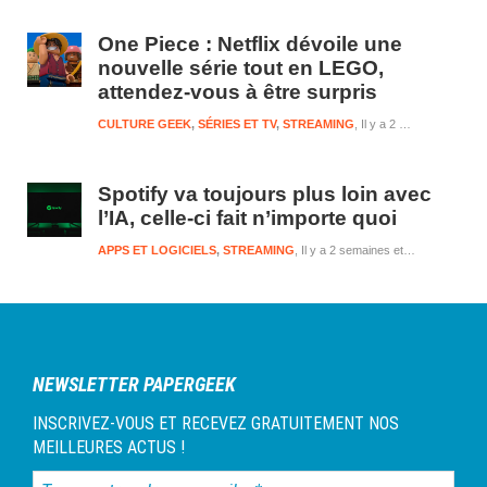
One Piece : Netflix dévoile une
nouvelle série tout en LEGO,
attendez-vous à être surpris
CULTURE GEEK
,
SÉRIES ET TV
,
STREAMING
Il y a 2 semaines et 4 jours
Spotify va toujours plus loin avec
l’IA, celle-ci fait n’importe quoi
APPS ET LOGICIELS
,
STREAMING
Il y a 2 semaines et 4 jours
NEWSLETTER PAPERGEEK
INSCRIVEZ-VOUS ET RECEVEZ GRATUITEMENT NOS
MEILLEURES ACTUS !
Tapez