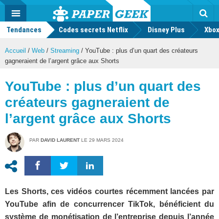
geek
Push
Dark
Facebook
Twitter
Youtube
Notification
MENU
Mode
Actu
geek
Tendances
Codes secrets Netflix
Disney Plus
Rec
Xbox
Accueil
/
Web
/
Streaming
/
YouTube : plus d’un quart des créateurs
gagneraient de l’argent grâce aux Shorts
YouTube : plus d’un quart des
créateurs gagneraient de
l’argent grâce aux Shorts
PAR
DAVID LAURENT
LE
29 MARS 2024
Les Shorts, ces vidéos courtes récemment lancées par
YouTube afin de concurrencer TikTok, bénéficient du
système de monétisation de l’entreprise depuis l’année